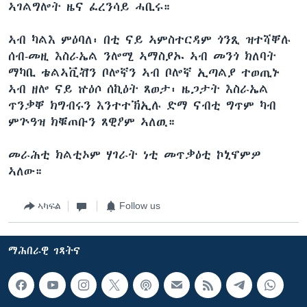
ኣገልግሎት ዜና ፈረንሳይ ሓቢሩ።
ኣብ ካልእ ምዕባለ፡ በቲ ናይ ኣምስተርዳም ጎንጺ ዝተሻቐሉ
ሰብ-መዚ እስራኤል ንሎሚ ኣማስያኡ ኣብ መንጎ ክለባት
ማካቢ ቴልኣቪቭን ቦሎኛን ኣብ ቦሎኛ ኢጣልያ ተወጢኑ
ኣብ ዘሎ ናይ ኵዕሶ ሰኪዕት ጸወታ፡ ዜጋታት እስራኤል
ጥንቃቐ ክግብሩን እንተተኽኢሉ ድማ ናብቲ ግጥም ካብ
ምጕዓዝ ክቑጠቡን ጸዊዖም ኣለዉ።
መራሕቲ ክልቲኦም ሃገራት ነቲ መጥቃዕቲ ኮኒኖምዎ
ኣለው።
ኣካፍል
Follow us
ማሕበራዊ ገጻትና