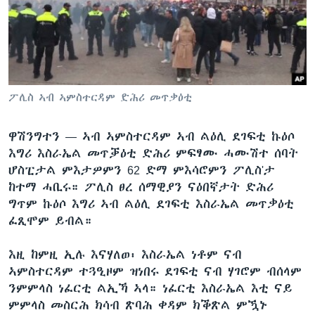
ቂሔ ጽልሚ
ቋንቋታት
ፖሊስ ኣብ ኣምስተርዳም ድሕሪ መጥቃዕቲ
ዋሽንግተን —
ኣብ ኣምስተርዳም ኣብ ልዕሊ ደገፍቲ ኩዕሶ
እግሪ እስራኤል መጥቓዕቲ ድሕሪ ምፍፃሙ ሓሙሽተ ሰባት
ሆስፒታል ምእታዎምን 62 ድማ ምእሳሮምን ፖሊስ'ታ
ከተማ ሓቢሩ። ፖሊስ ፀረ ሰማዊያን ናዕበኛታት ድሕሪ
ግጥም ኩዕሶ እግሪ ኣብ ልዕሊ ደገፍቲ እስራኤል መጥቃዕቲ
ፈጺሞም ይብል።
እዚ ከምዚ ኢሉ እናሃለወ፡ እስራኤል ነቶም ናብ
ኣምስተርዳም ተጓዒዞም ዝነበሩ ደገፍቲ ናብ ሃገሮም ብሰላም
ንምምላስ ነፈርቲ ልኢኻ ኣላ። ነፈርቲ እስራኤል እቲ ናይ
ምምላስ መስርሕ ክሳብ ጽባሕ ቀዳም ክቕጽል ምዃኑ