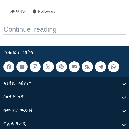
ኣካፍል
Follow us
Continue reading
ማሕበራዊ ገጻትና
ኣገዳሲ ሓበሬታ
ዕለታዊ ዜና
ሰሙናዊ መደባት
ፍሉይ ዓምዲ