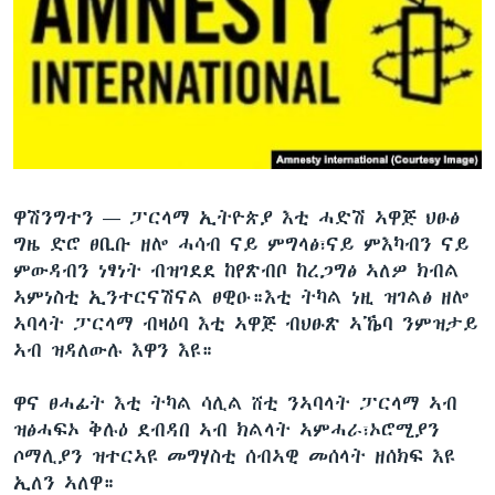
ቂሔ ጽልሚ
ቋንቋታት
ዋሽንግተን —
ፓርላማ ኢትዮጵያ እቲ ሓድሽ ኣዋጅ ህፁፅ
ግዜ ድሮ ፀቢቡ ዘሎ ሓሳብ ናይ ምግላፅ፣ናይ ምእካብን ናይ
ምውዳብን ነፃነት ብዝገደደ ከየጽብቦ ከረጋግፅ ኣለዎ ክብል
ኣምነስቲ ኢንተርናሽናል ፀዊዑ።እቲ ትካል ነዚ ዝገልፅ ዘሎ
ኣባላት ፓርላማ ብዛዕባ እቲ ኣዋጅ ብህፁጽ ኣኼባ ንምዝታይ
ኣብ ዝዳለውሉ እዋን እዩ።
ዋና ፀሓፊት እቲ ትካል ሳሊል ሸቲ ንኣባላት ፓርላማ ኣብ
ዝፅሓፍኦ ቅሉዕ ደብዳበ ኣብ ክልላት ኣምሓራ፣ኦሮሚያን
ሶማሊያን ዝተርኣዩ መግሃስቲ ሰብኣዊ መሰላት ዘሰክፍ እዩ
ኢለን ኣለዋ።