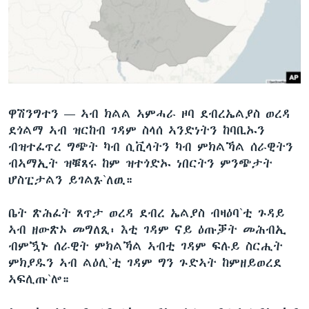
ቂሔ ጽልሚ
ቋንቋታት
ዋሽንግተን —
ኣብ ክልል ኣምሓራ ዞባ ደብረኤልያስ ወረዳ
ደጎልማ ኣብ ዝርከብ ገዳም ስላሰ ኣንድነትን ከባቢኡን
ብዝተፈጥረ ግጭት ካብ ሲቪላትን ካብ ምክልኻል ሰራዊትን
ብኣማኢት ዝቑጸሩ ከም ዝተጎድኡ ነበርትን ምንጭታት
ሆስፒታልን ይገልጹ`ለዉ።
ቤት ጽሕፈት ጸጥታ ወረዳ ደብረ ኤልያስ ብዛዕባ`ቲ ጉዳይ
ኣብ ዘውጽኦ መግለጺ፡ እቲ ገዳም ናይ ዕጡቓት መሕብኢ
ብምዃኑ ሰራዊት ምክልኻል ኣብቲ ገዳም ፍሉይ ስርሒት
ምክያዱን ኣብ ልዕሊ`ቲ ገዳም ግን ጉድኣት ከምዘይወረደ
ኣፍሊጡ`ሎ።