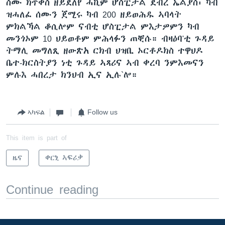
ስሙ ክጥቀስ ዘይደለየ ሓኪም ሆስፒታል ደብረ ኤልያስ፡ ካብ
ዝሓለፈ ሰሙን ጀሚሩ ካብ 200 ዘይወሕዱ ኣባላት
ምክልኻል ቆሲሎም ናብቲ ሆስፒታል ምእታዎምን ካብ
መንጎኦም 10 ህይወቶም ምሕላፉን ጠቒሱ። ብዛዕባ'ቲ ጉዳይ
ትማሊ መግለጺ ዘውጽአ ርክብ ህዝቢ ኦርቶዶክስ ተዋህዶ
ቤተ-ክርስትያን ነቲ ጉዳይ ኣጻሪና ኣብ ቀረባ ንምእመናን
ምሉእ ሓበረታ ክንህብ ኢና ኢሉ`ሎ።
ኣካፍል
Follow us
This item is part of
ዜና
ቀርኒ ኣፍሪቃ
Continue reading