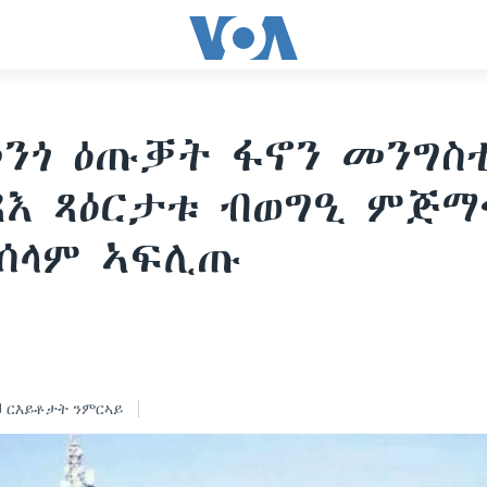
ንጎ ዕጡቓት ፋኖን መንግስ
እ ጻዕርታቱ ብወግዒ ምጅማ
ሰላም ኣፍሊጡ
ርእይቶታት ንምርኣይ