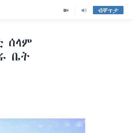
ብቐጥታ
ቲ ሰላም
ሩ ቤት