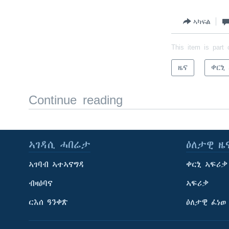
ኣካፍል
This item is part 
ዜና
ቀርኒ
Continue reading
ኣገዳሲ ሓበሬታ
ዕለታዊ ዜ
ኣገባብ ኣተኣናግዳ
ቀርኒ ኣፍሪቃ
ብዛዕባና
ኣፍሪቃ
ርእሰ ዓንቀጽ
ዕለታዊ ፈነወ