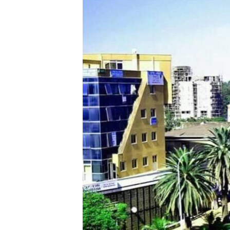
ቂሔ ጽልሚ