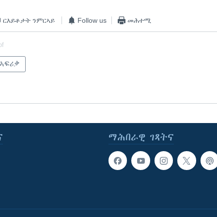
ርእይቶታት ንምርኣይ
Follow us
መሕተሚ
of
 ኣፍሪቃ
ና
ማሕበራዊ ገጻትና