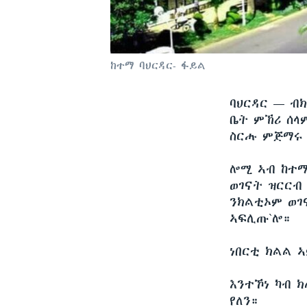
ከተማ ባህርዳር- ፋይል
ባህርዳር —
ብክ
ቤት ምኽሪ ሰላ
ስርሑ ምጅማሩ
ሎሚ ኣብ ከተማ
ወገናት ዝርርብ
ንክልቲኦም ወገ
ኣፍሊጡ`ሎ።
ነበርቲ ክልል 
እንተኾነ ካብ 
የለን።