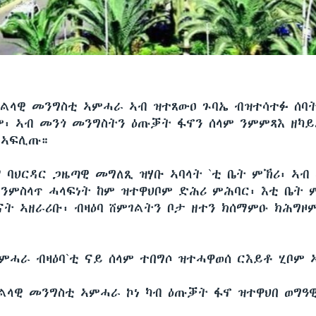
ልላዊ መንግስቲ ኣምሓራ ኣብ ዝተጸውዐ ጉባኤ ብዝተሳተፉ ሰባ
ም፡ ኣብ መንጎ መንግስትን ዕጡቓት ፋኖን ሰላም ንምምጻእ ዘካይ
 ኣፍሊጡ።
 ባህርዳር ጋዜጣዊ መግለጺ ዝሃቡ ኣባላት `ቲ ቤት ምኽሪ፡ ኣብ
 ንምስላጥ ሓላፍነት ከም ዝተዋህቦም ድሕሪ ምሕባር፡ እቲ ቤት 
ናት ኣዘራሪቡ፡ ብዛዕባ ሸምገልትን ቦታ ዘተን ክሰማምዑ ክሕግዞ
ኣምሓራ ብዛዕባ`ቲ ናይ ሰላም ተበግሶ ዝተሓዋወሰ ርእይቶ ሂቦም 
ክልላዊ መንግስቲ ኣምሓራ ኮነ ካብ ዕጡቓት ፋኖ ዝተዋህበ ወግዓ