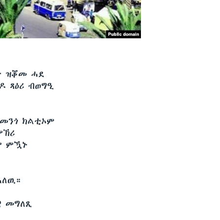
ት ዝቖመ ሓደ
ዶ ጻዕሪ ብወግዒ
 መንጎ ክልቲኦም
ምኽሪ
ም ምዃኑ
ኣለዉ።
ዊ መግለጺ