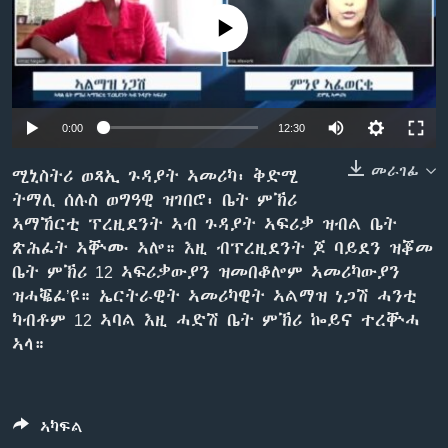
ቂሔ ጽልሚ
No media source currently available
ቋንቋታት
0:00
12:30
መራገፊ
ሚኒስትሪ ወጻኢ ጉዳያት ኣመሪካ፡ ቅድሚ
ትማሊ ሰሉስ ወግዓዊ ዝገበሮ፡ ቤት ምኽሪ
ኣማኸርቲ ፕረዚደንት ኣብ ጉዳያት ኣፍሪቃ ዝብል ቤት
ጽሕፈት ኣቚሙ ኣሎ። እዚ ብፕረዚደንት ጆ ባይደን ዝቖመ
ቤት ምኽሪ 12 ኣፍሪቃውያን ዝመበቆሎም ኣመሪካውያን
ዝሓቘፈ’ዩ። ኤርትራዊት ኣመሪካዊት ኣልማዝ ነጋሽ ሓንቲ
ካብቶም 12 ኣባል እዚ ሓድሽ ቤት ምኽሪ ኰይና ተረቚሓ
ኣላ።
ኣካፍል