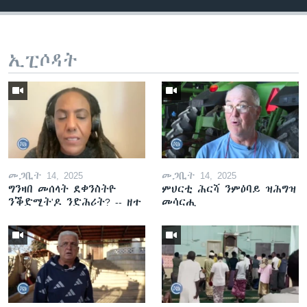
ኢፒሶዳት
መጋቢት 14, 2025
መጋቢት 14, 2025
ግንዛበ መሰላት ደቀንስትዮ
ምህርቲ ሕርሻ ንምዕባይ ዝሕግዝ
ንቕድሚት'ዶ ንድሕሪት? -- ዘተ
መሳርሒ