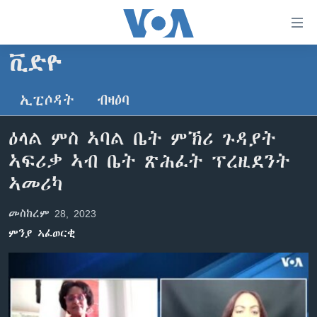
ክርከብ
ዝኽእል
መራኸቢታት
ቪድዮ
ዜና
ናብ
ቀንዲ
ኢፒሶዳት
ብዛዕባ
ሰሙናዊ መደባት
ኤርትራ/ኢትዮጵያ
ትሕዝቶ
ራድዮ
ሕለፍ
ዓለም
ሰሙናዊ መደባት
ዕላል ምስ ኣባል ቤት ምኽሪ ጉዳያት
ናብ
ቪድዮ
ማእከላይ ምብራቕ
እዋናዊ ጉዳያት
ፈነወ ትግርኛ 1900
ኣፍሪቃ ኣብ ቤት ጽሕፈት ፕረዚደንት
ቀንዲ
ፍሉይ ዓምዲ
መምርሒ
ጥዕና
መኽዘን ሓጸርቲ ድምጺ
VOA60 ኣፍሪቃ
ኣመሪካ
ስገር
ዕለታዊ ፈነወ ድምጺ ኣመሪካ ቋንቋ ትግርኛ
መንእሰያት
ትሕዝቶ ወሃብቲ ርእይቶ
VOA60 ኣመሪካ
ናብ
መስከረም 28, 2023
መፈተሺ
ኤርትራውያን ኣብ ኣመሪካ
VOA60 ዓለም
ምንያ ኣፈወርቂ
ትምህርቲ እንግሊዝኛ
ስገር
ህዝቢ ምስ ህዝቢ
ቪድዮ
ማሕበራዊ ገጻትና
ደቂ ኣንስትዮን ህጻናትን
ሳይንስን ቴክኖሎጂን