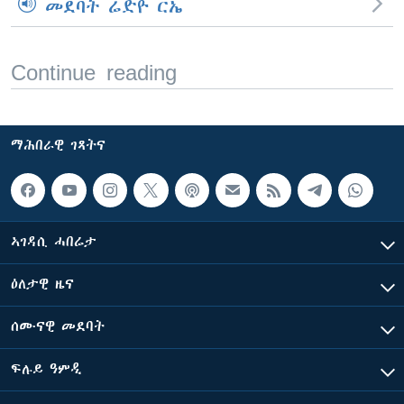
መደባት ሬድዮ ርኤ
Continue reading
ማሕበራዊ ገጻትና
ኣገዳሲ ሓበሬታ
ዕለታዊ ዜና
ሰሙናዊ መደባት
ፍሉይ ዓምዲ