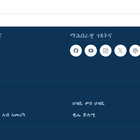
ና
ማሕበራዊ ገጻትና
ህዝቢ ምስ ህዝቢ
 ኣብ ኣመሪካ
ቂሔ ጽልሚ