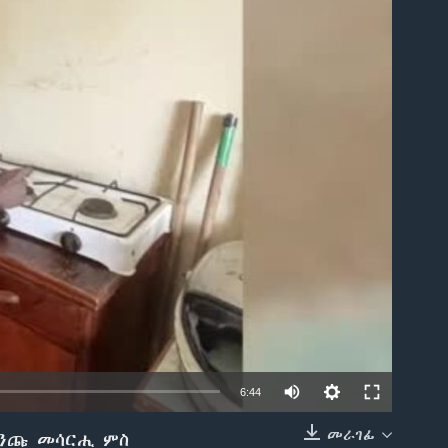
able
6:44
መራገፊ
መንጩ መሳርሒ ምስ
EMBED