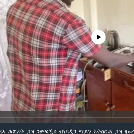
No media source currently avail
ረኣ ሕጽረት ጋዝ ንምፍዃስ ብነዳዲን ማይን እትሰርሕ ጋዝ ዘ