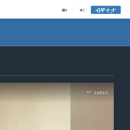
ብቐጥታ
EMBED