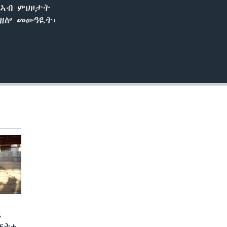
 ኣብ ምህዞታት
 ዘሎ መውዓዪት፡
ን
 ፍትሒ