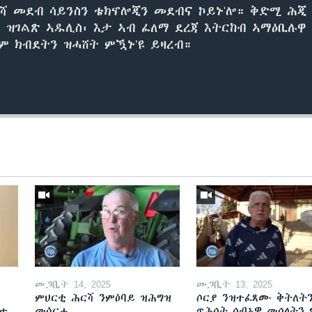
ሻ መደብ ሳይንስን ቴክኖሎጂን መደብና ኮይኑ'ሎ። ቅድሚ ሕጂ
ሕ ዝገልጽ ኣዱሊስ፡ እታ ኣብ ፈለማ ደረጃ እትርከብ ኣማዕቢሉዋ
 ክብደትን ዝሓሸት ምዃኑ’ዩ ይዛረብ።
መጋቢት 14, 2025
መጋቢት 13, 2025
ምህርቲ ሕርሻ ንምዕባይ ዝሕግዝ
ሶርያ ንዝተፈጸሙ ቅትለት
ዘተ
መሳርሒ
ጥሕሰት ሰብኣዊ መሰላትን