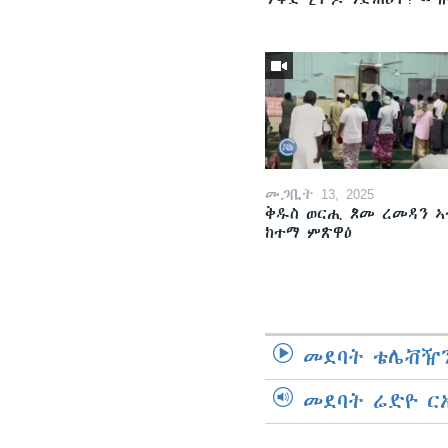
መጋቢት 13, 2025
ቅዱስ ወርሒ ጾመ ረመዳን ኣ
ከተማ ምጽዋዕ
መደባት ቴሌቭዥን
መደባት ሬድዮ ር