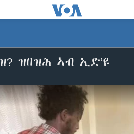
ዝ? ዝበዝሕ ኣብ ኢድ’ዩ