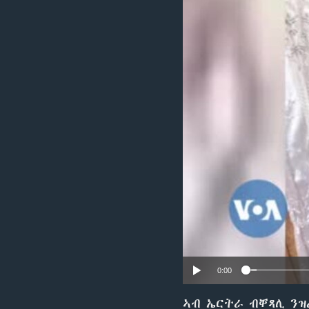
ቂሔ ጽልሚ
0:00
ኣብ ኤርትራ ብቐጻሊ ንዝ