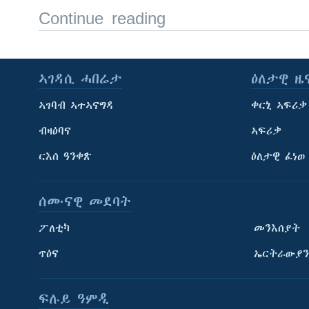
Continue reading
ኣገዳሲ ሓበሬታ
ዕለታዊ ዜ
ኣገባብ ኣተኣናግዳ
ቀርኒ ኣፍሪቃ
ብዛዕባና
ኣፍሪቃ
ርእሰ ዓንቀጽ
ዕለታዊ ፈነወ
ሰሙናዊ መደባት
ፖለቲካ
መንእሰያት
ጥዕና
ኤርትራውያን
ፍሉይ ዓምዲ