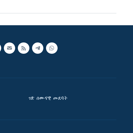
ገጽ ሰሙናዊ መደባት