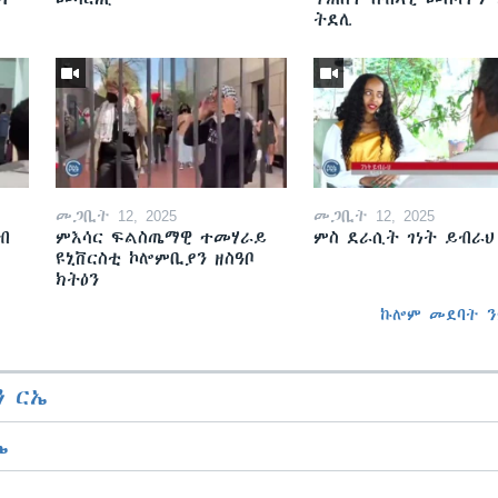
ትደሊ
መጋቢት 12, 2025
መጋቢት 12, 2025
ብ
ምእሳር ፍልስጤማዊ ተመሃራይ
ምስ ደራሲት ገነት ይብራህ
ዩኒቨርስቲ ኮሎምቢያን ዘስዓቦ
ክትዕን
ኩሎም መደባት ን
 ርኤ
ኤ