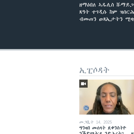
ዘማዕበለ ኣዱሊስ ሹማይጋ
ጸዓት ተገዲሱ ከም ዝሰር
ብመጠን ወጻኢታትን ሚዛም
ኢፒሶዳት
መጋቢት 14, 2025
ግንዛበ መሰላት ደቀንስትዮ
ንቕድሚት'ዶ ንድሕሪት? -- 