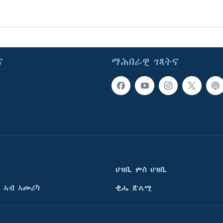
ና
ማሕበራዊ ገጻትና
ህዝቢ ምስ ህዝቢ
 ኣብ ኣመሪካ
ቂሔ ጽልሚ