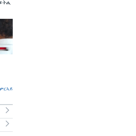
 ፍትሒ
ምርኣይ