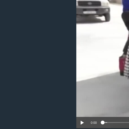
ቂሔ ጽልሚ
0:00