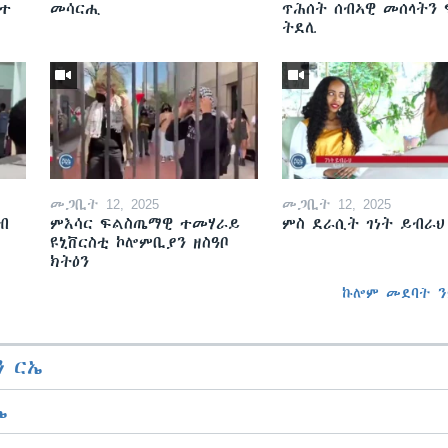
ዘተ
መሳርሒ
ጥሕሰት ሰብኣዊ መሰላትን
ትደሊ
መጋቢት 12, 2025
መጋቢት 12, 2025
ብ
ምእሳር ፍልስጤማዊ ተመሃራይ
ምስ ደራሲት ገነት ይብራህ
ዩኒቨርስቲ ኮሎምቢያን ዘስዓቦ
ክትዕን
ኩሎም መደባት ን
 ርኤ
ኤ