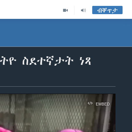
ብቐጥታ
ስትዮ ስደተኛታት ነጻ
EMBED