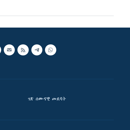
ገጽ ሰሙናዊ መደባት