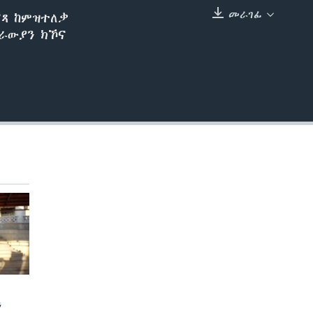
መራገፊ
ናጻ ከምዝተለቃ
EMBED
ትራውያን ክኾና
ን