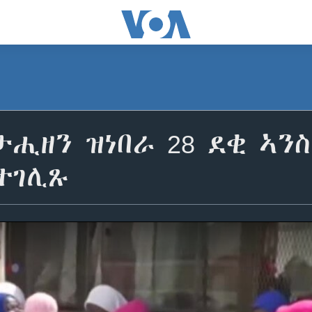
ሒዘን ዝነበራ 28 ደቂ ኣን
ተገሊጹ