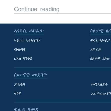
Continue reading
ኣገዳሲ ሓበሬታ
ዕለታዊ ዜ
ኣገባብ ኣተኣናግዳ
ቀርኒ ኣፍሪቃ
ብዛዕባና
ኣፍሪቃ
ርእሰ ዓንቀጽ
ዕለታዊ ፈነወ
ሰሙናዊ መደባት
ፖለቲካ
መንእሰያት
ጥዕና
ኤርትራውያን
ፍሉይ ዓምዲ