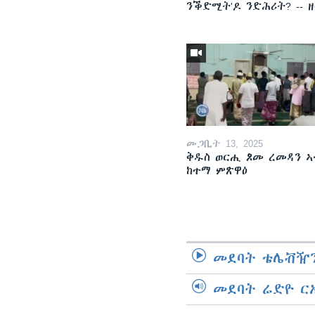
ንቕድሚት'ዶ ንድሕሪት? -- 
መጋቢት 13, 2025
ቅዱስ ወርሒ ጾመ ረመዳን ኣ
ከተማ ምጽዋዕ
መደባት ቴሌቭዥን
መደባት ሬድዮ ር