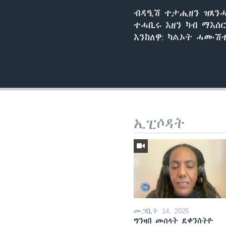
ብዳዒሽ ተታሒዘን ዝጸንሓ
ተሓቢሩ እዘን ካብ ማእሰ
እንከለዋ: ካልኦት ሓሙሽ
ኢፒሶዳት
መጋቢት 14, 2025
ግንዛበ መሰላት ደቀንስትዮ