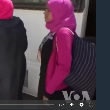
able
3:37