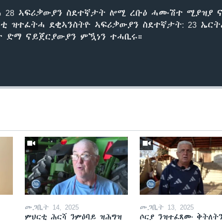
 28 ኣፍሪቃውያን ስደተኛታት ሎሚ ረቡዕ ሓሙሽተ ሚያዝያ 
ርቲ ዝተፈትሓ ደቂኣንስትዮ ኣፍሪቃውያን ስደተኛታት: 23 ኤር
ተ ድማ ናይጀርያውያን ምዃነን ተሓቢሩ።
መጋቢት 14, 2025
መጋቢት 13, 2025
ምህርቲ ሕርሻ ንምዕባይ ዝሕግዝ
ሶርያ ንዝተፈጸሙ ቅትለት