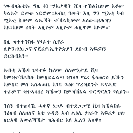
“መብዛሕቲኡ ግዜ 40 ሚእታዊት ቪዛ ተኸልኪሎም እቶም
ካልኦት ይመፁ ነይሮም።ኣብዚ ዓመት እዚ ግን ሚእቲ ካብ
ሚእቲ ኩሎም ልኡኻት ተኸልኪሎም ኣለው።ዘሕዝን
እዩ፤እዞም ሰባት ኣዚዮም ኣዚዮም ሓዚኖም እዮም።”
በዚ ዝተተንከፋ ሃገራት ሲየራ
ሊዮን፣ጊኒ፣ጋና፣ናጀሪያ፣ኢትዮጵያን ደቡብ ኣፍሪካን
ይርከብአን።
ኣብቲ ኣኼባ ዝሳተፉ ኩሎም ስለምንታይ ቪዛ
ከምዝተኸልከሉ ከምዘይፈልጣ ዝገለፃ ሜሪ ፋላወርስ ይኹን
እምበር ምስ ኣሰሓሓቢ እገዳ ጉዕዞ ፕረዝደንት ዶናልድ
ትራምፕ ዝተኣሳሰረ ክኸውን ከምዝኽእል ጥርጣርአን ገሊፀን።
ንሰን ብተወሳኺ ሓቀኛ ነጋዶ ብተደጋጋሚ ቪዛ ክኽልከሉ
ንዕዘብ ስለዘለና እቲ ጉዳይ ኣብ ልዕሊ ሃገራት ኣፍሪቃ ዘሎ
ዘርኣዊ ኣመለኻኽታ ዝሕብር እዩ ኢለን ኣለዋ።