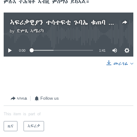
ምሉእ ትሕዝቶ ኣብዚ ምስማዕ ይክኣል።
ኣፍሪቃዊያን ተሳተፍቲ ጉባኤ ቁጠባ ኣፍሪቃ ቪዛ ተኸልኪሎም
by
ድምጺ ኣሜሪካ
No media source currently available
0:00
1:41
መራገፊ
ኣካፍል
Follow us
This item is part of
ዜና
ኣፍሪቃ