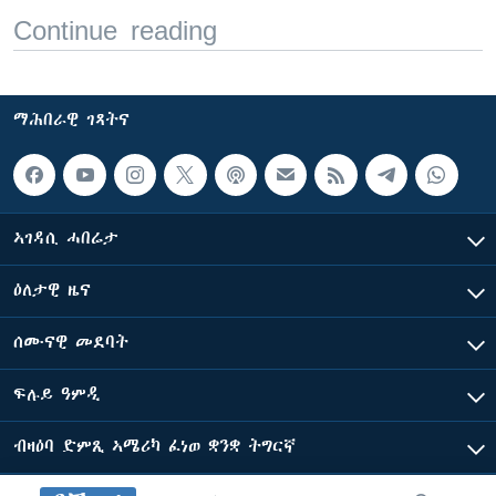
Continue reading
ማሕበራዊ ገጻትና
ኣገዳሲ ሓበሬታ
ዕለታዊ ዜና
ሰሙናዊ መደባት
ፍሉይ ዓምዲ
ብዛዕባ ድምጺ ኣሜሪካ ፈነወ ቋንቋ ትግርኛ