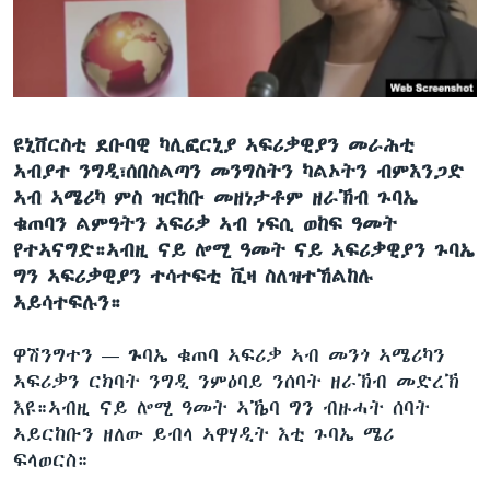
ቂሔ ጽልሚ
ቋንቋታት
ዩኒቨርስቲ ደቡባዊ ካሊፎርኒያ ኣፍሪቃዊያን መራሕቲ
ኣብያተ ንግዲ፣ሰበስልጣን መንግስትን ካልኦትን ብምእንጋድ
ኣብ ኣሜሪካ ምስ ዝርከቡ መዘነታቶም ዘራኽብ ጉባኤ
ቁጠባን ልምዓትን ኣፍሪቃ ኣብ ነፍሲ ወከፍ ዓመት
የተኣናግድ።ኣብዚ ናይ ሎሚ ዓመት ናይ ኣፍሪቃዊያን ጉባኤ
ግን ኣፍሪቃዊያን ተሳተፍቲ ቪዛ ስለዝተኸልከሉ
ኣይሳተፍሉን።
ዋሽንግተን —
ጉ
ባኤ ቁጠባ ኣፍሪቃ ኣብ መንጎ ኣሜሪካን
ኣፍሪቃን ርክባት ንግዲ ንምዕባይ ንሰባት ዘራኽብ መድረኽ
እዩ።ኣብዚ ናይ ሎሚ ዓመት ኣኼባ ግን ብዙሓት ሰባት
ኣይርከቡን ዘለው ይብላ ኣዋሃዲት እቲ ጉባኤ ሜሪ
ፍላወርስ።