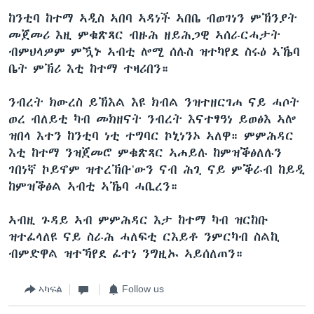
ከንቲባ ከተማ ኣዲስ ኣበባ ኣዳነች ኣበቤ ብወገነን ምኽንያት
መጀመሪ እዚ ምቁጽጻር ብዙሕ ዘይሕጋዊ ኣሰራርሓታት
ብምህላዎም ምዃኑ ኣብቲ ሎሚ ሰሉስ ዝተካየደ ስሩዕ ኣኼባ
ቤት ምኽሪ እቲ ከተማ ተዛሪበን።
ንብረት ክውረስ ይኽእል እዩ ክብል ንዝተዘርገሐ ናይ ሓሶት
ወረ ብለይቲ ካብ መክዘናት ንብረት እናተፃዓነ ይወፅእ ኣሎ
ዝበላ እተን ከንቲባ ነቲ ተግባር ኮኒነንኦ ኣለዋ። ምምሕዳር
እቲ ከተማ ንዝጀመሮ ምቁጽጻር ኣሐይሉ ከምዝቕፅለሉን
ገበነኛ ኮይኖም ዝተረኽቡ’ውን ናብ ሕጊ ናይ ምቕራብ ከይዲ
ከምዝቕፅል ኣብቲ ኣኼባ ሓቢረን።
ኣብዚ ጉዳይ ኣብ ምምሕዳር እታ ከተማ ካብ ዝርከቡ
ዝተፈላለዩ ናይ ስራሕ ሓለፍቲ ርእይቶ ንምርካብ ስልኪ
ብምድዋል ዝተኻየደ ፈተነ ንግዚኡ ኣይሰለጠን።
ኣካፍል
Follow us