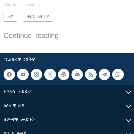
This item is part of
ዜና
ቀርኒ ኣፍሪቃ
Continue reading
ማሕበራዊ ገጻትና
ኣገዳሲ ሓበሬታ
ዕለታዊ ዜና
ሰሙናዊ መደባት
ፍሉይ ዓምዲ