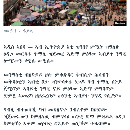
ቂሔ ጽልሚ
ቋንቋታት
መርካቶ - ፋይል
ኣዲስ ኣበባ —
ኣብ ኢትዮጵያ እቲ ዝዓበየ ምዃኑ ዝግለጽ
ዕዳጋ መርካቶ ትማሊ ዝጀመረ ኣድማ ምዕፃው ኣብያተ ንግዲ
ሎሚ’ውን ቀፂሉ ውዒሉ።
መንግስቲ ብዘካይዶ ዘሎ ምቁጽጻር ቅብሊት ሕሳብን
መቅጻዕቲን ኣብቲ ቦታ ዝንቀሳቀሱ ነጋዶ ካብ ትማሊ ሰኑይ
ጀሚሮም ኣባይቲ ንግዲ ናይ ምዕፃው ኣድማ ምግባሮም
ድምፂ ኣመሪካ ዘዘራረቦም ወነንቲ ኣብያተ ንግዲ ገሊፆም።
ካብዚ ብተወሳኺ ካብ መክዘናት ንብረቶም ከህድሙ
ዝጀመሩ’ውን ከምዘለዉ ብምግላፅ ጠንቂ ድማ ምዝሓል ዕዳጋ
ከምዝኾነ እቶም ወሃብቲ ርእይቶ ወሲኾም ተዛሪቦም።