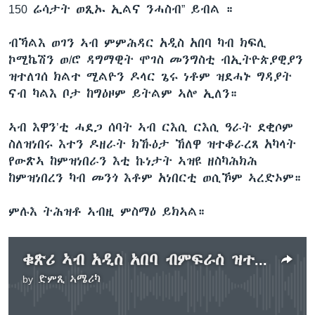
150 ሬሳታት ወጺኡ ኢልና ንሓስብ” ይብል ።
ብኻልእ ወገን ኣብ ምምሕዳር አዲስ አበባ ካብ ክፍሊ
ኮሚኬሽን ወ/ሮ ዳግማዊት ሞገስ መንግስቲ ብኢትዮጵያዊያን
ዝተለገሰ ክልተ ሚልዮን ዶላር ጌሩ ነቶም ዝደሓኑ ግዳያት
ናብ ካልእ ቦታ ከግዕዞም ይትልም ኣሎ ኢለን።
ኣብ እዋን’ቲ ሓደጋ ሰባት ኣብ ርእሲ ርእሲ ዓራት ደቂሶም
ስለዝነበሩ እተን ዶዘራት ክኹዕታ ኸለዋ ዝተቆራረጸ አካላት
የውጽኣ ከምዝነበራን እቲ ኩነታት ኣዝዩ ዘስካሕክሕ
ከምዝነበረን ካብ መንጎ እቶም አነበርቲ ወሲኾም ኣረድኦም።
ምሉእ ትሕዝቶ ኣብዚ ምስማዕ ይክኣል።
ቁጽሪ ኣብ አዲስ አበባ ብምፍራስ ዝተ አከበ ጎሓፍ ዝሞቱ ሰባት 150 ክበጽሕ ይክእል’ዩ ክብሉ ነበርቲ ሓቢሮም
by
ድምጺ ኣሜሪካ
No media source currently available