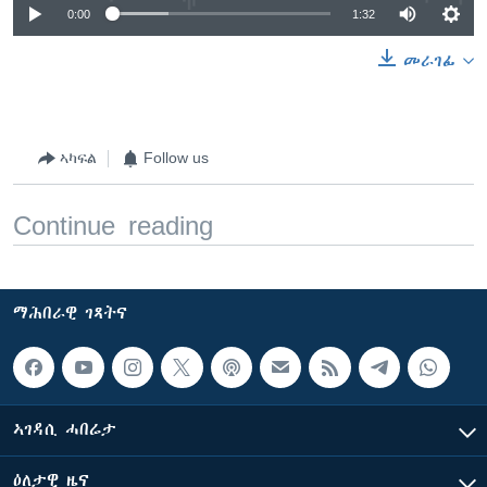
0:00
1:32
መራገፊ
ኣካፍል
Follow us
Continue reading
ማሕበራዊ ገጻትና
ኣገዳሲ ሓበሬታ
ዕለታዊ ዜና