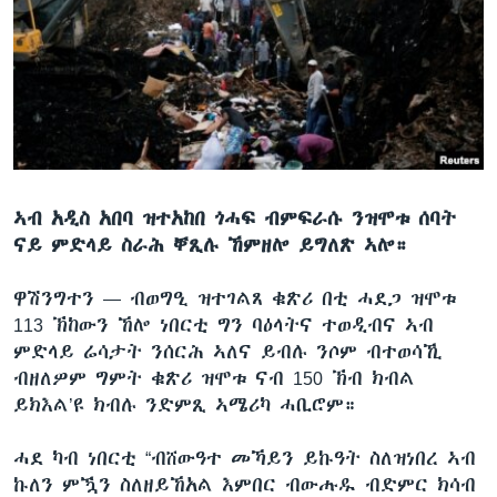
ቂሔ ጽልሚ
ቋንቋታት
ኣብ አዲስ አበባ ዝተአከበ ጎሓፍ ብምፍራሱ ንዝሞቱ ሰባት
ናይ ምድላይ ስራሕ ቐጺሉ ኸምዘሎ ይግለጽ ኣሎ።
ዋሽንግተን —
ብወግዒ ዝተገልጸ ቁጽሪ በቲ ሓደጋ ዝሞቱ
113 ኽከውን ኸሎ ነበርቲ ግን ባዕላትና ተወዲብና ኣብ
ምድላይ ሬሳታት ንሰርሕ ኣለና ይብሉ ንሶም ብተወሳኺ
ብዘለዎም ግምት ቁጽሪ ዝሞቱ ናብ 150 ኽብ ክብል
ይክእል’ዩ ክብሉ ንድምጺ ኣሜሪካ ሓቢሮም።
ሓደ ካብ ነበርቲ “ብሸውዓተ መኻይን ይኩዓት ስለዝነበረ ኣብ
ኩለን ምዃን ስለዘይኸአል እምበር ብውሑዱ ብድምር ክሳብ