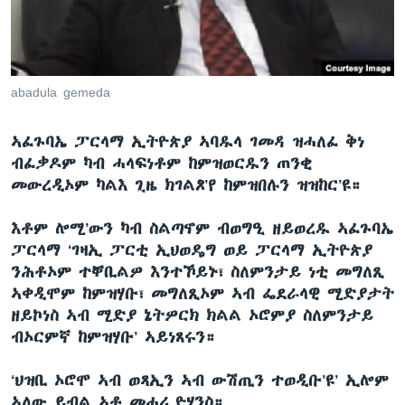
ቂሔ ጽልሚ
ቋንቋታት
abadula gemeda
ኣፈጉባኤ ፓርላማ ኢትዮጵያ ኣባዱላ ገመዳ ዝሓለፈ ቅነ
ብፈቃዶም ካብ ሓላፍነቶም ከምዝወርዱን ጠንቂ
መውረዲኦም ካልእ ጊዜ ክገልጾ’የ ከምዝበሉን ዝዝከር’ዩ።
እቶም ሎሚ’ውን ካብ ስልጣኖም ብወግዒ ዘይወረዱ ኣፈጉባኤ
ፓርላማ ‘ገዛኢ ፓርቲ ኢህወዴግ ወይ ፓርላማ ኢትዮጵያ
ንሕቶኦም ተቐቢልዎ እንተኾይኑ፣ ስለምንታይ ነቲ መግለጺ
ኣቀዲሞም ከምዝሃቡ፣ መግለጺኦም ኣብ ፌደራላዊ ሚድያታት
ዘይኮነስ ኣብ ሚድያ ኔትዎርክ ክልል ኦሮምያ ስለምንታይ
ብኦርምኛ ከምዝሃቡ’ ኣይነጸሩን።
‘ህዝቢ ኦሮሞ ኣብ ወጻኢን ኣብ ውሽጢን ተወዲቡ’ዩ’ ኢሎም
ኣለው ይብል ኣቶ መሓሪ ዮሃንስ።