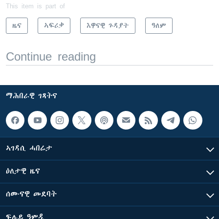
This item is part of
ዜና
ኣፍሪቃ
እዋናዊ ጉዳያት
ዓለም
Continue reading
ማሕበራዊ ገጻትና
ኣገዳሲ ሓበሬታ
ዕለታዊ ዜና
ሰሙናዊ መደባት
ፍሉይ ዓምዲ