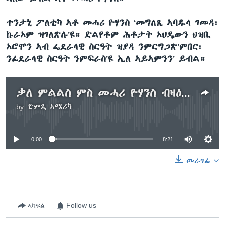
ተንታኒ ፖለቲካ ኣቶ መሓሪ ዮሃንስ ‘መግለጺ ኣባዱላ ገመዳ፣
ኩራኦም ዝገለጽሉ’ዩ። ድልየቶም ሕቶታት ኦህዴውን ህዝቢ
ኦሮሞን ኣብ ፌደራላዊ ስርዓት ዝያዳ ንምርግጋጽ’ምበር፣
ንፈደራላዊ ስርዓት ንምፍራስ’ዩ ኢለ ኣይኣምንን’ ይብል።
ቃለ ምልልስ ምስ መሓሪ ዮሃንስ ብዛዕባ ኣፈጉባኤ ኣባዱላ ገመዳ
by
ድምጺ ኣሜሪካ
No media source currently available
0:00
8:21
መራገፊ
ኣካፍል
Follow us