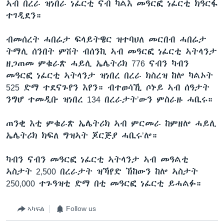
ኣብ በረራ ዝነበራ ነፈርቲ ናብ ካልእ መዓርፎ ነፈርቲ ክዓርፋ
ተገዲደን።
ብመሰረት ሓበሬታ ፍላይትዌር ዝተባህለ መርበብ ሓበሬታ
ትማሊ ሰንበት ምሸት ብሰንኪ ኣብ መዓርፎ ነፈርቲ ኣትላንታ
ዘጋጠመ ምቁራጽ ሓይሊ ኤሌትሪክ 776 ናብን ካብን
መዓርፎ ነፈርቲ ኣትላንታ ዝነበረ በረራ ክስረዝ ከሎ ካልኦት
525 ድማ ተደናጉየን እየን። ብተወሳኺ ሶኑይ ኣብ ሰዓታት
ንግሆ ተመዲቡ ዝነበረ 134 በረራታት’ውን ምስራዙ ሓቢሩ።
ጠንቂ እቲ ምቁራጽ ኤሌትሪክ ኣብ ምርመራ ከምዘሎ ሓይሊ
ኤሌትሪክ ክፍለ ግዝኣት ጆርጅያ ሓቢሩ’ሎ።
ካብን ናብን መዓርፎ ነፈርቲ ኣትላንታ ኣብ መዓልቲ
ኣስታት 2,500 በረራታት ዝኻየድ ኽከውን ከሎ ኣስታት
250,000 ተጉዓዝቲ ድማ በቲ መዓርፎ ነፈርቲ ይሓልፉ።
ኣካፍል
Follow us