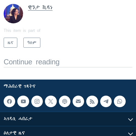
ዊንታ ኪዳነ
This item is part of
ዜና
ዓለም
Continue reading
ማሕበራዊ ገጻትና
ኣገዳሲ ሓበሬታ
ዕለታዊ ዜና