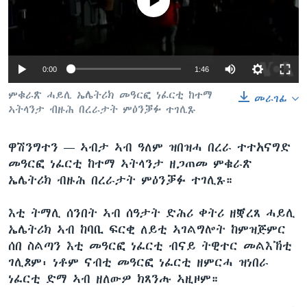
No media source currently available
ቂሔ ጽልሚ
ቋንቋታት
0:00
1:46
ምቁራጽ ሓይሊ ኤሌትሪክ መዓርፎ ነፈርቲ ከተማ
መራገፊ
ኣትላንታ ብዙሕ በረራታት ምዕንቓፉ ተገሊጹ
ዋሽንግተን —
ኣብታ ኣብ ዓለም ዝበዝሓ በረራ ተተአናግድ
መዓርፎ ነፈርቲ ከተማ ኣትላንታ ዘጋጠመ ምቁራጽ
ኤሌትሪክ ብዙሕ በረራታት ምዕንቓፉ ተገሊጹ።
እቲ ትማሊ ሰንበት ኣብ ሰዓታት ድሕሪ ቀትሪ ዘቛረጸ ሓይሊ
ኤሌትሪክ ኣብ ከባቢ ፍርቂ ለይቲ ኣገልግሎት ከምዝጅምር
ሰበ ስልጣን እቲ መዓርፎ ነፈርቲ ብናይ ትዊተር መልእኽቲ
ገሊጾም፡ ነቶም ናብቲ መዓርፎ ነፈርቲ ዘምርሓ ዝነበራ
ነፈርቲ ድማ ኣብ ዘለውዎ ክጸንሑ ኣዚዞም።