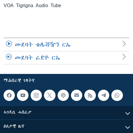
VOA Tigrigna Audio Tube
ቂሔ ጽልሚ
ቋንቋታት
መደባት ቴሌቭዥን ርኤ
መደባት ሬድዮ ርኤ
ማሕበራዊ ገጻትና
ኣገዳሲ ሓበሬታ
ዕለታዊ ዜና