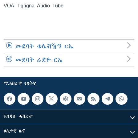
VOA Tigrigna Audio Tube
ቂሔ ጽልሚ
ቋንቋታት
መደባት ቴሌቭዥን ርኤ
መደባት ሬድዮ ርኤ
ማሕበራዊ ገጻትና
ኣገዳሲ ሓበሬታ
ዕለታዊ ዜና