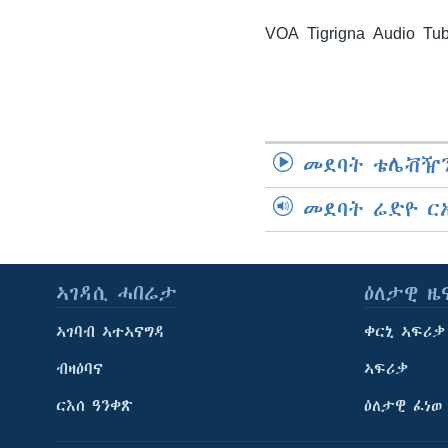
ቂሔ ጽልሚ
VOA Tigrigna Audio Tu
መደባት ቴሌቭዥን
መደባት ሬድዮ ር
ኣገዳሲ ሓበሬታ
ዕለታዊ ዜ
ኣገባብ ኣተኣናግዳ
ቀርኒ ኣፍሪቃ
ብዛዕባና
ኣፍሪቃ
ርእሰ ዓንቀጽ
ዕለታዊ ፈነወ