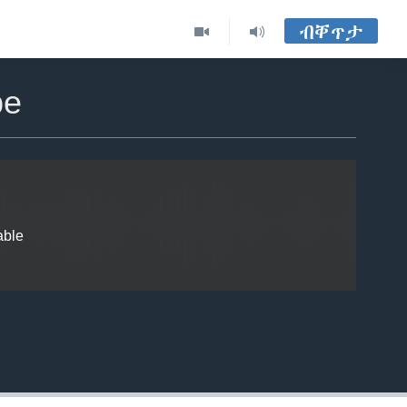
ብቐጥታ
EMBED
be
able
EMBED