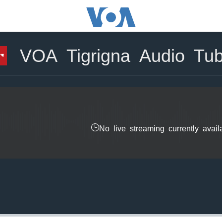
VOA Tigrigna Audio Tu
ታ
No live streaming currently avail