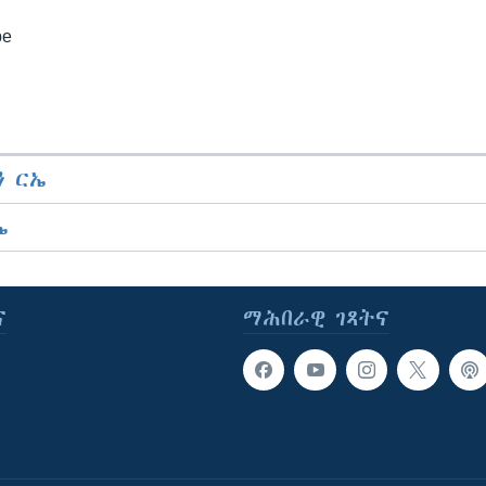
be
 ርኤ
ኤ
ና
ማሕበራዊ ገጻትና