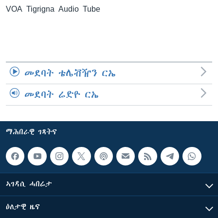
VOA Tigrigna Audio Tube
ቂሔ ጽልሚ
ቋንቋታት
መደባት ቴሌቭዥን ርኤ
መደባት ሬድዮ ርኤ
ማሕበራዊ ገጻትና
ኣገዳሲ ሓበሬታ
ዕለታዊ ዜና