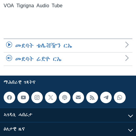
VOA Tigrigna Audio Tube
ቂሔ ጽልሚ
ቋንቋታት
መደባት ቴሌቭዥን ርኤ
መደባት ሬድዮ ርኤ
ማሕበራዊ ገጻትና
ኣገዳሲ ሓበሬታ
ዕለታዊ ዜና