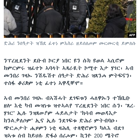
ቂሔ ጽልሚ
ቋንቋታት
ድሕሪ ንሰዓታት ዝኸደ ፈተነ ምእስራ ዘይሰለጦም መርመርቲ ይምለሱ
ንፕረዚደንት ደቡብ ኮርያ ነበር ዩን ሱክ ዩወል ኣሲሮም
ክምርምሩ ዝፈተኑ ኣባላት ኣጻራዪት ኮሚተ እታ ሃገር፡ ኣብ
መንበሪ ገዛኡ ንሽዱሽተ ሰዓታት ድሕሪ ዝጸንሐ ምትፍናን፡
ተስፋ ቆሪጾም ነቲ ፈተነ ኣዋዲቐሞ።
ኣብ መንበሪ ገዛኡ ብኣሽሓት ደገፍቱን ሓለዋኡን ተኸቢቡ
ዘሎ እቲ ካብ መዝነቱ ዝተኣልየ ፕረዚደንት ነበር ሱን፡ “ጸረ-
ሃገር” ኢሉ ንዝጸውዖም ሓይልታት “ክሳብ መወዳእታ
ክንልቃለሶም” ኢና ኢሉ ንደገፍቱ ድሕሪ ምትብባዑ፡
ጭርሖታት ሒዞምን ነቲ ዛሕሊ ተጻዊሮምን ካልእ ብደገ
ዝኣቱ ሰብ ከይህሉ ድፋዕ ሰሪሖም፡ ኪንዮ 200 ሜትሮ