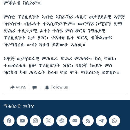
ምቕራብ ከሊኦም።
ምስቲ ፕረዚደንት ኣብቲ ኣከራኻሪ ሓጺር ወታሃደራዊ ኣዋጅ
ዝተሳተፉ ብዙሓት ተኣሲሮም’ዮም። መርማሪ ኮሚሽን ድማ
ድሕሪ ተደጋጋሚ ፈተነ ተስፋ ምስ ቆርጸ ንግዜያዊ
ፕረዚደንት እታ ሃገር፡ ትእዛዝ ቤት ፍርዲ ብቕልጡፍ
ዝትግበረሉ ውሳነ ክህብ ይጽውዑ ኣለዉ።
ኣዋጅ ወታሃደራዊ ምሕደራ ድሕሪ ምሕላፉ፡ ክሲ ናዕቢ፡
ተመስሪቱሉ ዘሎ ፕረዚደንት ነበር፡ ገበነኛ ኰይኑ ምስ
ዝርከብ ካብ ሕልፈት ክሳብ ናይ ሞት ማእሰርቲ ይጽበዮ።
ኣካፍል
Follow us
ማሕበራዊ ገጻትና