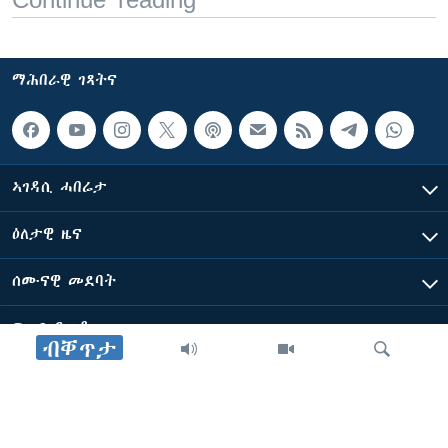
ማሕበራዊ ገጻትና
ኣገዳሲ ሓበሬታ
ዕለታዊ ዜና
ሰሙናዊ መደባት
ፍሉይ ዓምዲ
ብቐጥታ
ብዛዕባ ድምጺ ኣሜሪካ ፈነወ ቋንቋ ትግርኛ
ድምጺ ኣመሪካ ብመሰል ጸሓፊ ዝተሓለወዩ።