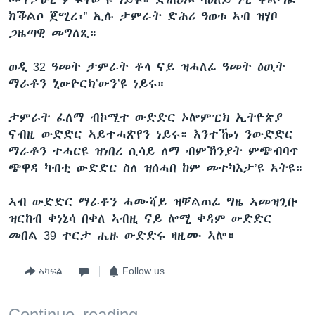
ክቕልሶ ጀሚረ፡” ኢሉ ታምራት ድሕሪ ዓወቱ ኣብ ዝሃቦ
ጋዜጣዊ መግለጺ።
ወዲ 32 ዓመት ታምራት ቶላ ናይ ዝሓለፈ ዓመት ዕዉት
ማራቶን ኒውዮርክ’ውን’ዩ ነይሩ።
ታምራት ፈለማ ብኮሚተ ውድድር ኦሎምፒክ ኢትዮጵያ
ናብዚ ውድድር ኣይተሓጽየን ነይሩ። እንተዀነ ንውድድር
ማራቶን ተሓርዩ ዝነበረ ሲሳይ ለማ ብምኽንያት ምጭብባጥ
ጭዋዳ ካብቲ ውድድር ስለ ዝሰሓበ ከም መተካእታ’ዩ ኣትዩ።
ኣብ ውድድር ማራቶን ሓሙሻይ ዝቐልጠፈ ግዜ ኣመዝጊቡ
ዝርከብ ቀነኔሳ በቀለ ኣብዚ ናይ ሎሚ ቀዳም ውድድር
መበል 39 ተርታ ሒዙ ውድድሩ ዛዚሙ ኣሎ።
ኣካፍል
Follow us
Continue reading