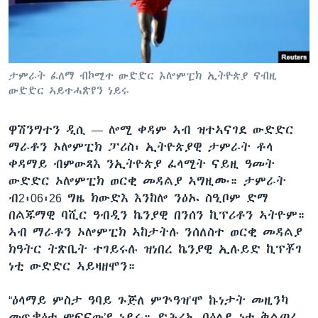
ቂሔ ጽልሚ
ቋንቋታት
ታምራት ፈለማ ብኮሚተ ውድድር ኦሎምፒክ ኢትዮጵያ ናብዚ
ውድድር ኣይተሓጽየን ነይሩ
ዋሽንግተን ዲሲ —
ሎሚ ቀዳም ኣብ ዝተኣናገደ ውድድር
ማራቶን ኦሎምፒክ ፓሪስ፡ ኢትዮጵያዊ ታምራት ቶላ
ቀዳማይ ብምውጻእ ንኢትዮጵያ ፈላሚት ናይዚ ዓመት
ውድድር ኦሎምፒክ ወርቂ መዳልያ ኣግዚሙ። ታምራት
ብ2፡06፡26 ግዜ ክውድእ እንከሎ ንዕኡ ስዒቦም ድማ
በልጁማዊ ባሺር ዓብዲን ኬንያዊ በንሰን ኪፕሪቶን ኣትዮም።
ኣብ ማራቶን ኦሎምፒክ ኣከታትሉ ንሰለስተ ወርቂ መዳልያ
ክዓትር ትጽቢት ተገይሩሉ ዝነበረ ኬንያዊ ኢሉይድ ኪፕቾገ
ነቲ ውድድር ኣይዛዘሞን።
“ዕላማይ ምስታ ዓባይ ጉጅለ ምጕዓዝ’ሞ ኩነታት መዚንካ
መጥቃዕቲ ምፍናው’ዩ ነይሩ። ድሕሪኡ ባዕለይ ነቲ ቅልጣፈ