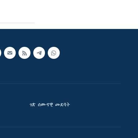
ገጽ ሰሙናዊ መደባት