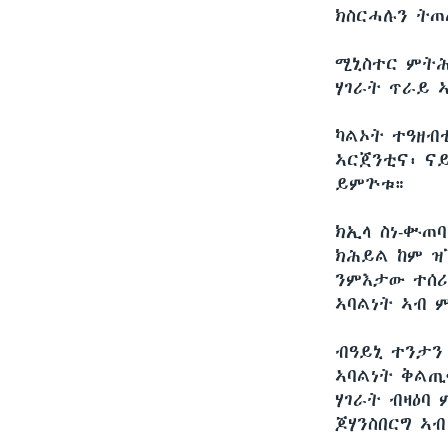
ክስርሓሉን ትጠ
ሚኒስተር ምትሕ
ሃገራት ጥራይ 
ካልኦት ተዓዘብ
ኣርጀንቲና፡ ና
ይምጕቱ።
ክኢላ ስነ-ቍጠ
ክሕይል ከም ዝ
ንምእታው ተሰሪ
ኣባልነት ኣብ 
ብዓይኒ ተንታን
ኣባልነት ቅልጢ
ሃገራት ብዛዕባ
ጆሃንስበርግ ኣ