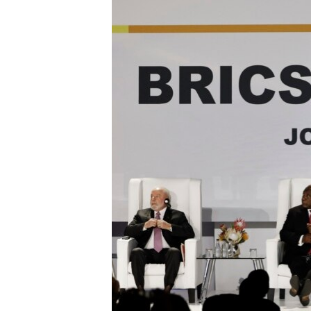
ቂሔ ጽልሚ