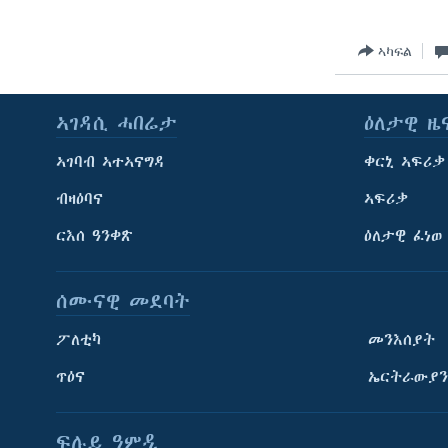
ኣካፍል
ኣገዳሲ ሓበሬታ
ዕለታዊ ዜ
ኣገባብ ኣተኣናግዳ
ቀርኒ ኣፍሪቃ
ብዛዕባና
ኣፍሪቃ
ርእሰ ዓንቀጽ
ዕለታዊ ፈነወ
ሰሙናዊ መደባት
ፖለቲካ
መንእሰያት
ጥዕና
ኤርትራውያን
ፍሉይ ዓምዲ