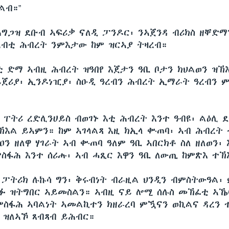
ልብ።”
ግጋዝ ደቡብ ኣፍሪቃ ናለዲ ፓንዶር፡ ንኣጀንዳ ብሪክስ ዘቐድማ
ኣብቲ ሕብረት ንምእታው ከም ዝርኣያ ትዛረብ።
ቲ ድማ ኣብዚ ሕብረት ዝዓበየ እጀታን ዓቢ ቦታን ክህልወን ዝኽእ
ይጀሪያ፡ ኢንዶነዢያ፡ ስዑዲ ዓረብን ሕብረት ኢማራት ዓረብን 
ባ ፐትሪ ረድሊንሀይስ ብወገኑ እቲ ሕብረት እንተ ዓብዩ፡ ልዕሊ 
ኽእል ይኣምን። ከም ኣገላልጻ እዚ ክኢላ ቍጠባ፡ ኣብ ሕብረት 
ዐን ዘለዋ ሃገራት ኣብ ቍጠባ ዓለም ዓቢ ኣበርክቶ ስለ ዘለወን፡
ምስፋሕ እንተ ሰሪሑ፡ ኣብ ሓጺር እዋን ዓቢ ለውጢ ከምጽእ ተኽ
 ፓትሪክ ሉኩሳ ግን፡ ቅሩብነት ብራዚል ህንዲን ብምስትውዓል፡
ፉ ዝትግበር ኣይመስልን። ኣብዚ ናይ ሎሚ ሰሉስ መኽፈቲ ኣኼባ
 ምስፋሕ ኣባልነት ኣመልኪተን ክዘራረባ ምዃናን ወኪልና ዳረን 
ብ ዝለኣኾ ጸብጻብ ይሕብር።