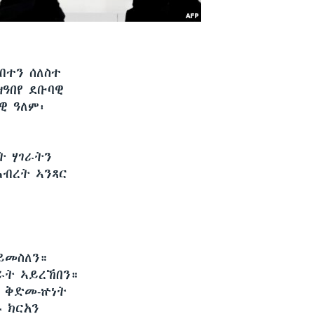
ብተን ሰለስተ
ዓበየ ደቡባዊ
ዊ ዓለም፡
ት ሃገራትን
ሕብረት ኣንጻር
ይመስለን።
ራት ኣይረኸበን።
እ ቅድመ-ኵነት
 ክርአን