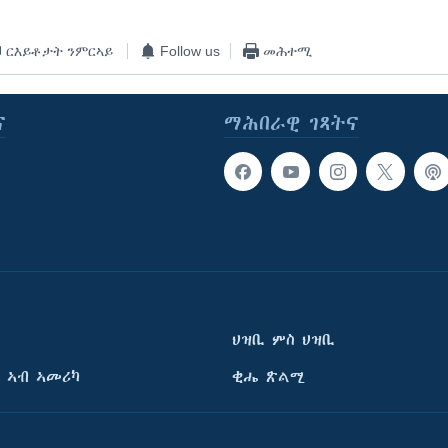
ርእይቶታት ንምርኣይ
Follow us
መሕተሚ
ና
ማሕበራዊ ገጻትና
ህዝቢ ምስ ህዝቢ
 ኣብ ኣመሪካ
ቂሔ ጽልሚ