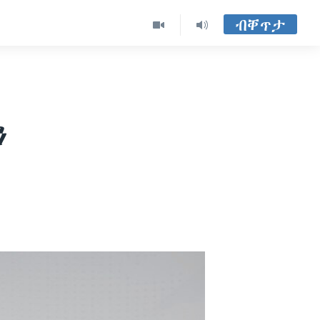
ብቐጥታ
ን