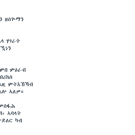
ን ዘሰጕማን
ላ ሃገራት
ምዃነን
ደምበ ምዕራብ
ብሪክስ
 እዚ ምትእኽኻብ
እሎ ኣለዎ።
 ምስፋሕ
፡ ኣባላት
ተይለር ካብ