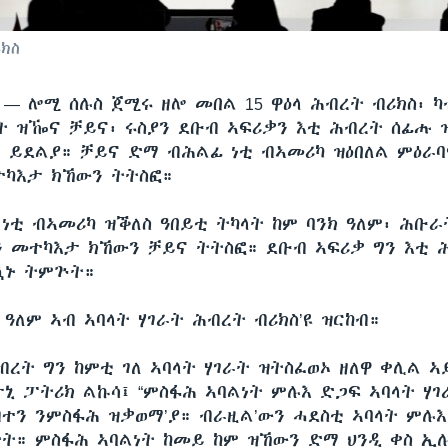
ሪክስ
ሲ —
ሎሚ ሰሉስ ጀሚሩ ዘሎ መበል 15 ዋዕላ ሕብረት ብሪክስ፡ ካ
ት ዝዀና ቻይና፡ ሩስያን ደቡብ ኣፍሪቃን እቲ ሕብረት ሰፊሑ ዝ
 ይደልያ። ቻይና ድማ ብሕልፊ ነቲ ብኣመሪካ ዝዕበለል ምዕራባ
ተካእታ ክኸውን ትትስፎ።
 ነቲ ብኣመሪካ ዝቕለስ ዓበይቲ ትካላት ከም ባንክ ዓለም፡ ሕቡራ
ን መተካእታ ክኸውን ቻይና ትትስፎ። ደቡብ ኣፍሪቃ ግን እቲ 
ዃኑ ትምጕት።
 ዓለም ኣብ ኣባላት ሃገራት ሕብረት ብሪክስ’ዩ ዝርከብ።
ብረት ግን ከምቲ ገለ ኣባላት ሃገራት ዝትስፈወኦ ዘለዋ ቀሊል ኣ
ታኒ ፓትሪክ ልኩሳ፤ “ምስፋሕ ኣባልነት ምሉእ ድጋፍ ኣባላት ሃገ
ብተን ንምስፋሕ ዝቃወማ’ያ። ብራዚል’ውን ሓደስቲ ኣባላት ምሉ
ት። ምስፋሕ ኣባልነት ከመይ ከም ዝኸውን ድማ ህንዲ ቀስ ኢሉ