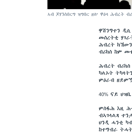
ኣብ ጆሃንስበርግ ዝግበር ዘሎ ዋዕላ ሕብረት ብ
ዋሽንግተን ዲ
መስረትቲ ሃገራ
ሕብረት ክኸውን
ብሪክስ ከም መ
ሕብረት ብሪክስ
ካልኦት ትካላት
ምዕራብ ዘይም
40% ናይ ህዝቢ
ምስፋሕ እዚ ሕ
ብኣገላልጻ ተን
ህንዲ ሓንቲ ካ
ከተግብራ ትሓት