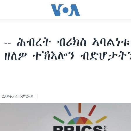
 -- ሕብረት ብሪክስ ኣባልነቱ
 ዘለዎ ተኽእሎን ብድሆታት
ርእይቶታት ንምርኣይ