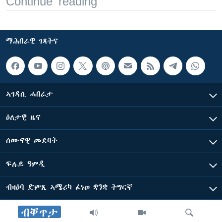
Continue reading
ማሕበራዊ ገጻትና
ኣገዳሲ ሓበሬታ
ዕለታዊ ዜና
ሰሙናዊ መደባት
ፍሉይ ዓምዲ
ብዛዕባ ድምጺ ኣሜሪካ ፈነወ ቋንቋ ትግርኛ
ብቐጥታ
ድምጺ ኣመሪካ ብመሰል ጸሓፊ ዝተሓለወዩ።