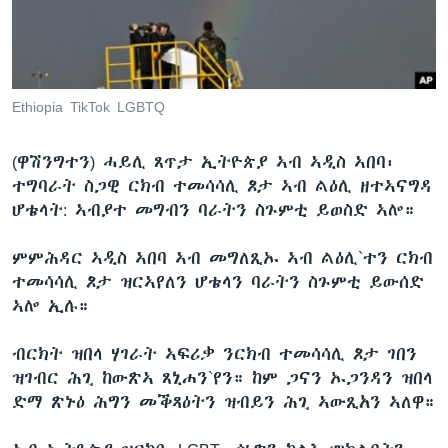
ቂሔ ጽልሚ
ቋንቋታት
Ethiopia TikTok LGBTQ
(ዋሽንግተን) ሓይሊ ጸጥታ ኢትዮጵያ ኣብ ኣዲስ ኣበባ፡
ተግባራት ስጋዊ ርክብ ተመሳሳሊ ጾታ ኣብ ልዕሊ ዘተኣናግዳ
ሆቴላት: ኣብያተ መግብን ባራትን ስጉምቲ ይወስድ ኣሎ።
ምምሕዳር ኣዲስ ኣበባ ኣብ መግለጺኡ ኣብ ልዕሊ`ተን ርክብ
ተመሳሳሊ ጾታ ዝርኣየለን ሆቴላን ባራትን ስጉምቲ ይውሰድ
ኣሎ ኢሉ።
ብርክት ዝበላ ሃገራት ኣፍሪቃ ንርክብ ተመሳሳሊ ጾታ ገበን
ዝገብር ሕጊ ከውጽኣ ጸኒሐን`የን። ከም ጋናን ኡጋንዳን ዝበላ
ድማ ጽኑዕ ሕግን መቕጻዕትን ዝብይን ሕጊ ኣውጺአን ኣለዋ።