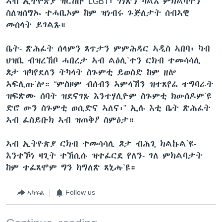
ኣብ ኢትዮጵያ ዝርከቡ LGBT፡ ጎነጽን ካልእ ምክልባትን
ስለዝሰግኡ ተሓቢኦም ከም ዝነብሩ ጉጅለታት ሰብኣዊ
መሰላት ይገልጹ።
ቤት- ጽሕፈት ሰላምን ጸጥታን ምምሕዳር ኣዲስ ኣበባ፡ ካብ
ህዝቢ ብዝረኸቦ ሓበረታ ኣብ ልዕሊ`ተን ርክብ ተመሳሳሊ
ጾታ ዝካየደለን ትካላት ስጉምቲ ይወስድ ከም ዘሎ
ኣፍሊጡ`ሎ። “ምስዞም ብሰብን ኣምላኽን ዝተጸየፈ ተግባራት
ዝፍጽሙ ሰባት ዝደናገጹ እንተሃሊዮም ስጉምቲ ክውሰዶም`ዩ
ድሮ ውን ስጉምቲ ወሲድና ኣለና፡" ኢሉ እቲ ቤት ጽሕፈት
ኣብ ፈስይቡክ ኣብ ዝጠቅዖ ስምዕታ።
ኣብ ኢትዮጵያ ርክብ ተመሳሳሊ ጾታ ብሕጊ ክልኩል`ዩ-
እንተኾነ ዛጊት ተኸሲሱ ዝተፈርደ የለን- ገለ ምክልባታት
ከም ተፈጸሞም ግን ክግለጽ ጸኒሑ`ዩ።
ኣካፍል
Follow us