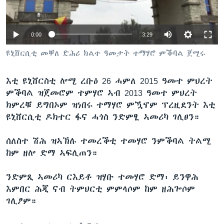
ቂሔ ጽልሚ
ቋንቋታት
0:00
3:29
ዩኒቨርሲቲ መቐለ ድሕሪ ክልተ ዓመታት ተማሃሮ ምቕባል ጀሚሩ
እቲ ዩኒቨርስቲ ሎሚ ረቡዕ 26 ሓምለ 2015 ዓመተ ምህረት
ምቕባል ዝጀመሮም ተምሃሮ ኣብ 2013 ዓመተ ምህረት
ክምረቑ ይግበኦም ዝነበሩ ተማሃሮ ምዃኖም ፕረዚደንት እቲ
ዩኒቨርሲቲ ዶክተር ፋና ሓጎስ ንድምፂ ኣመሪካ ገሊፀን።
ሰለስተ ሽሕ ዝኣኽሉ ተመረቕቲ ተመሃሮ ንምቕባል ትልሚ
ከም ዘሎ ድማ ኣፍሊጠን።
ንድምጺ ኣመሪካ ርእይቶ ዝሃቡ ተመሃሮ ድማ፡ ይንዋሕ
እምበር ሕጂ ናብ ትምህርቲ ምምላሶም ከም ዘሕጐሶም
ገሊፆም።