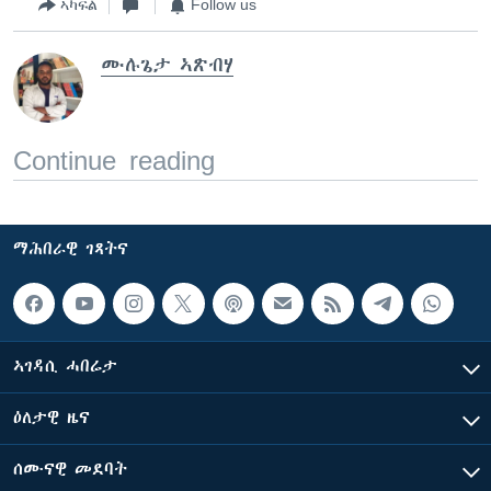
ኣካፍል
Follow us
ሙሉጌታ ኣጽብሃ
Continue reading
ማሕበራዊ ገጻትና
ኣገዳሲ ሓበሬታ
ዕለታዊ ዜና
ሰሙናዊ መደባት