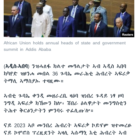
ቂሔ ጽልሚ
ቋንቋታት
African Union holds annual heads of state and government
summit in Addis Ababa
(
ኣዲስ-ኣበባ
) ንዝሓለፋ ክልተ መዓልታት ኣብ ኣዲስ ኣበባ
ክካየድ ዝፀንሐ መበል 36 ጉባኤ መራሕቲ ሕብረት ኣፍሪቃ
ትማሊ ኣማስያኡ ተዛዚሙ።
ኣብቲ ጉባኤ ቀንዲ መዘራረቢ ዛዕባ ዝነበረ ጉዳይ ነፃ ዞባ
ንግዲ ኣፍሪቃ ክኸውን ከሎ፡ ሽበራ ዕልዋታት መንግስቲን
ትሕተ ቅርፅንታትን ምንባሩ ተፈሊጡ’ሎ።
ናይ 2023 ኣቦ መንበረ ሕብረት ኣፍሪቃ ኮይኖም ዝተመረፁ
ናይ ኮሞሮስ ፕረዚደንት ኣዛሊ ኣሱማኒ እቲ ሕብረት ኣብ