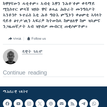
ክዋሃባ'ውን ሓቲቶም። ኣብቲ እዋን ንሕቶ’ቶም ቀዳማይ
ሚኒስተር ምላሽ ዝሃቡ ዋና ፀሓፊ ሕቡራት መንግስታት
ኣንቶንዮ ጉተሬስ እቲ ሕቶ ግቡእ ምዃኑን ቀወምቲ ኣባላት
ባይቶ ፅጥታ’ዉን ኣፍሪቃ ክትውከል ከምዘለዋ ከም ዝኣምና
ንጋዜጠኛታት ኣብ ዝሃብዎ መብርሂ ጠቂሶም’ዮም።
ኣካፍል
Follow us
ዳዊት ገልሞ
Continue reading
ማሕበራዊ ገጻትና