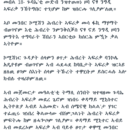
መበል 18- ጉባኤ’ቲ ውድብ ንዝተወጠነ ዞባ ናፃ ንግዲ
ኣፍሪቃ ንኽትግበር ተጊሆም ከም ዝሰርሑ ገሊፆም’ለዉ።
ኣቦ መንበር ኮሚሽን ሕብረት ኣፍሪቃ መሳ ፋኪ ማሃማት
ብወገኖም እቲ ሕብረት ንምንቅስቓስ ናፃ ናይ ንግዲ ዞባን
ምግትእ ተግባራት ሽበራን ኣበርቲዑ ክሰርሕ ምዃኑ ቃል
ኣትዮም።
ኮሚሽነር ጉዳያት ሰላምን ፀጥታ ሕብረት ኣፍሪቃ ባንኮሌ
አዴዮዩም ብወገኖም ኣብ ሓደሓደ ከባቢታት ኣፍሪቃ ዝርኣዩ
ዘለዉ ፀገም ስእነት ሰላም ትኹረት ተዋሂቡዎ ይስርሓሉ ኣሎ
ክብሉ ተዛሪቦም’ለዉ።
ኣብ መጀመርታ መዓልቲ’ቲ ትማሊ ሰንበት ዝተዛዘመ ጉባኤ
ሕብረት ኣፍሪቃ መደረ ጌሮም ዝነበሩ ቀዳማይ ሚኒስተር
ኢትዮጵያ ኣብይ ኣሕመድ፡ ኣብ ሰሜናዊ ክልል’ታ ሃገር
ተፈጢሩ ዝነበረ ቅልውላው ብሸምጋልነት ሕብረት ኣፍሪቃ
ምፍትሑ ከም ዘሓጐሶም ገሊፆም። ቀዳማይ ሚኒተር ኣብይ
ኣብ መደረኦም ኣፍሪቃ ኣብ ባይቶ ፀጥታ ቀዋሚ መንበር