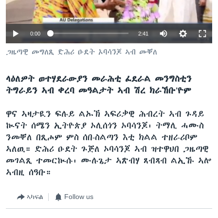
ቂሔ ጽልሚ
ቋንቋታት
0:00
2:41
ጋዜጣዊ መግለጺ ድሕሪ ዑደት ኦባሳንጆ ኣብ መቐለ
ላዕለዎት ወተሃደራውያን መራሕቲ ፈደራል መንግስቲን
ትግራይን ኣብ ቀረባ መዓልታት ኣብ ሽረ ክራኸቡ’ዮም
ዋና ኣዛታዪን ፍሉይ ልኡኽ ኣፍሪቃዊ ሕብረት ኣብ ጉዳይ
ኲናት ሰሜን ኢትዮጵያ ኦሊሰጎን ኦባሳንጆ፡ ትማሊ ሓሙስ
ንመቐለ በጺሖም ምስ ሰበ-ስልጣን እቲ ክልል ተዘራሪቦም
ኣለዉ። ድሕሪ ዑደት ጉጅለ ኦባሳንጆ ኣብ ዝተዋህበ ጋዜጣዊ
መገልጺ ተመርኲሱ፡ ሙሉጌታ ኣጽብሃ ጸብጻብ ልኢኹ ኣሎ
ኣብዚ ሰዓቡ።
ኣካፍል
Follow us