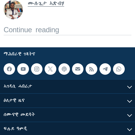
ሙሉጌታ ኣጽብሃ
Continue reading
ማሕበራዊ ገጻትና
ኣገዳሲ ሓበሬታ
ዕለታዊ ዜና
ሰሙናዊ መደባት
ፍሉይ ዓምዲ