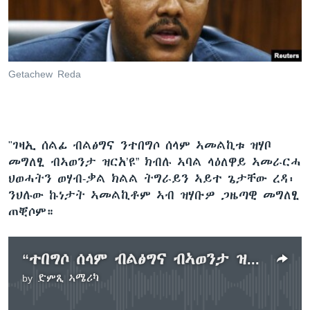
ቂሔ ጽልሚ
ቋንቋታት
Getachew Reda
"ገዛኢ ሰልፊ ብልፅግና ንተበግሶ ሰላም ኣመልኪቱ ዝሃቦ
መግለፂ ብኣወንታ ዝርአ’ዩ” ክብሉ ኣባል ላዕለዋይ ኣመራርሓ
ህወሓትን ወሃብ-ቃል ክልል ትግራይን ኣይተ ጌታቸው ረዳ፡
ንህሉው ኩነታት ኣመልኪቶም ኣብ ዝሃቡዎ ጋዜጣዊ መግለፂ
ጠቒሶም።
“ተበግሶ ሰላም ብልፅግና ብኣወንታ ዝርአ’ዩ” ኣይተ ጌታቸው ረዳ
by
ድምጺ ኣሜሪካ
No media source currently available