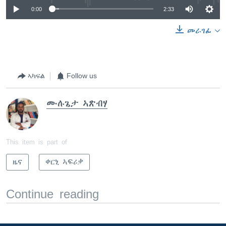
0:00
2:33
መራገፊ
ኣካፍል
Follow us
ሙሉጌታ ኣጽብሃ
This item is part of
ዜና
ቀርኒ ኣፍሪቃ
Continue reading