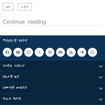
ዜና
ራድዮ
Continue reading
ማሕበራዊ ገጻትና
ኣገዳሲ ሓበሬታ
ዕለታዊ ዜና
ሰሙናዊ መደባት
ፍሉይ ዓምዲ