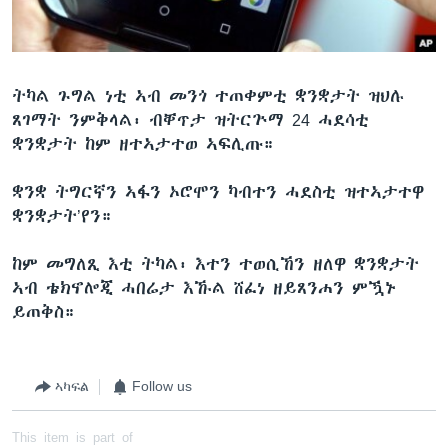
ቂሔ ጽልሚ
ቋንቋታት
ትካል ጉግል ነቲ ኣብ መንጎ ተጠቀምቲ ቋንቋታት ዝህሉ
ጸገማት ንምቅላል፡ ብቐጥታ ዝትርጕማ 24 ሓደሳቲ
ቋንቋታት ከም ዘተኣታተወ ኣፍሊጡ።
ቋንቋ ትግርኛን ኣፋን ኦሮሞን ካብተን ሓደስቲ ዝተኣታተዋ
ቋንቋታት’የን።
ከም መግለጺ እቲ ትካል፡ እተን ተወሲኸን ዘለዋ ቋንቋታት
ኣብ ቴክኖሎጂ ሓበሬታ እኹል ሸፈነ ዘይጸንሐን ምዃኑ
ይጠቅስ።
ኣካፍል
Follow us
This item is part of