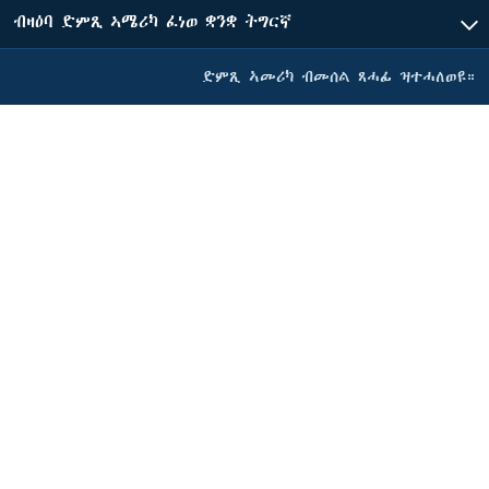
ብዛዕባ ድምጺ ኣሜሪካ ፈነወ ቋንቋ ትግርኛ
ድምጺ ኣመሪካ ብመሰል ጸሓፊ ዝተሓለወዩ።