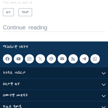
This item is part of
ዜና
ዓለም
Continue reading
ማሕበራዊ ገጻትና
ኣገዳሲ ሓበሬታ
ዕለታዊ ዜና
ሰሙናዊ መደባት
ፍሉይ ዓምዲ