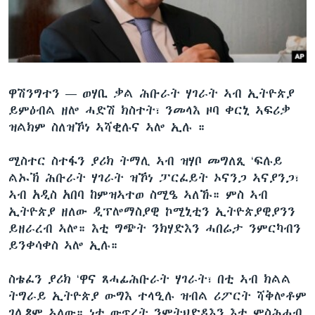
ቂሔ ጽልሚ
ቋንቋታት
ዋሽንግተን —
ወሃቢ ቃል ሕቡራት ሃገራት ኣብ ኢትዮጵያ
ይምዕብል ዘሎ ሓድሽ ክስተት፣ ንመላእ ዞባ ቀርኒ ኣፍሪቃ
ዝልክም ስለዝኾነ ኣሻቂሉና ኣሎ ኢሉ ።
ሚስተር ስተፋን ያሪክ ትማሊ ኣብ ዝሃቦ መግለጺ ‘ፍሉይ
ልኡኽ ሕቡራት ሃገራት ዝኾነ ፓርፈይት ኦናንጋ ኣናያንጋ፣
ኣብ አዲስ አበባ ከምዝኣተወ ስሚዔ ኣለኹ። ምስ ኣብ
ኢትዮጵያ ዘለው ዲፕሎማስያዊ ኮሚኒቲን ኢትዮጵያዊያንን
ይዘራረብ ኣሎ። እቲ ግጭት ንክሃድእን ሓበሬታ ንምርካብን
ይንቀሳቀስ ኣሎ ኢሉ።
ስቴፈን ያሪክ ‘ዋና ጸሓፊሕቡራት ሃገራት፣ በቲ ኣብ ክልል
ትግራይ ኢትዮጵያ ውግእ ተላዒሉ ዝብል ሪፖርት ሻቅሎቶም
ገሊጾም ኣለው። ነቲ ውጥረት ንምትህድዳእን እቲ ምስሕሓብ