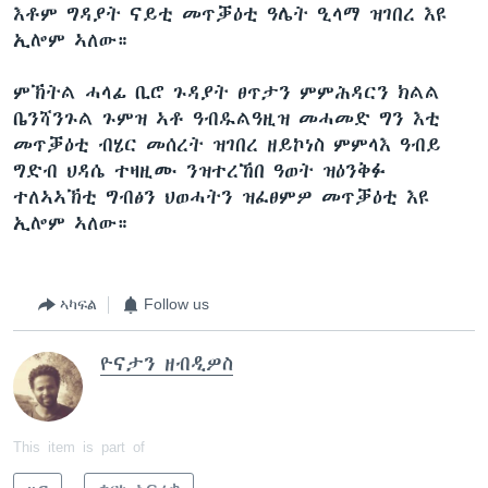
እቶም ግዳያት ናይቲ መጥቓዕቲ ዓሌት ዒላማ ዝገበረ እዩ
ኢሎም ኣለው።
ምኽትል ሓላፊ ቢሮ ጉዳያት ፀጥታን ምምሕዳርን ክልል
ቤንሻንጉል ጉምዝ ኣቶ ዓብዱልዓዚዝ መሓመድ ግን እቲ
መጥቓዕቲ ብሄር መሰረት ዝገበረ ዘይኮነስ ምምላእ ዓብይ
ግድብ ህዳሴ ተዛዚሙ ንዝተረኸበ ዓወት ዝዕንቅፉ
ተለኣኣኽቲ ግብፅን ህወሓትን ዝፈፀምዎ መጥቓዕቲ እዩ
ኢሎም ኣለው።
ኣካፍል
Follow us
ዮናታን ዘብዲዎስ
This item is part of