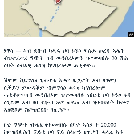
ቂሔ ጽልሚ
ቋንቋታት
ሃዋሳ —
ኣብ ደቡብ ክልል ዞባ ኮንሶ ፍሉይ ወረዳ ኣሌን
ብዝተፈጥረ ግጭት ካብ መንበሪኦምን ዝተመዛበሉ 20 ሽሕ
ሰባት ሰብኣዊ ሓገዝ ክግበረሎም ሓቲቶም።
ሽሞም ከይግለፅ ዝሓተቱ እዞም ዜጋታት ኣብ ፀገምን
ስቓይን ምውዳቖም ብምግላፅ ሓገዝ ክግበረሎም
ሓቲቶም።ካብ መንበሪኦም ዝተመዛበሉ ነበርቲ ዞባ ኮንሶ ሩባ
ሰጊሮም ኣብ ዞባ ደቡብ ኦሞ ወይጦ ኣብ ዝተባህለት ከተማ
ኣዕቒቦም ከምዝርከቡ ገሊፆም።
በቲ ግጭት ብዝሒዝተመዛበሉ ሰባት ኣስታት 20,000
ከምዝበጽሕን ናይቲ ዞባ ናይ ሰላምን ፀጥታን ሓላፊ ኣቶ