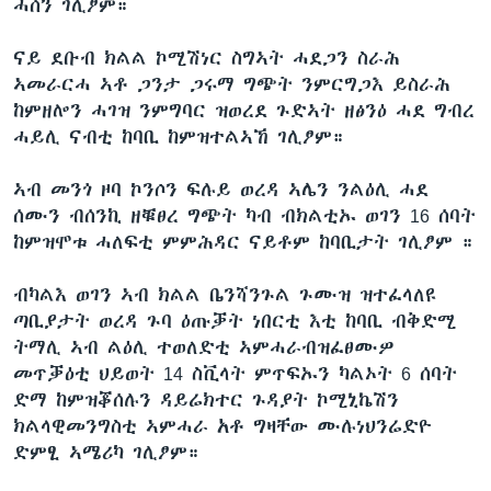
ሓሰን ገሊፆም።
ናይ ደቡብ ክልል ኮሚሽነር ስግኣት ሓደጋን ስራሕ
ኣመራርሓ ኣቶ ጋንታ ጋሩማ ግጭት ንምርግጋእ ይስራሕ
ከምዘሎን ሓገዝ ንምግባር ዝወረደ ጉድኣት ዘፅንዕ ሓደ ግብረ
ሓይሊ ናብቲ ከባቢ ከምዝተልኣኸ ገሊፆም።
ኣብ መንጎ ዞባ ኮንሶን ፍሉይ ወረዳ ኣሌን ንልዕሊ ሓደ
ሰሙን ብሰንኪ ዘቑፀረ ግጭት ካብ ብክልቲኡ ወገን 16 ሰባት
ከምዝሞቱ ሓለፍቲ ምምሕዳር ናይቶም ከባቢታት ገሊፆም ።
ብካልእ ወገን ኣብ ክልል ቤንሻንጉል ጉሙዝ ዝተፈላለዩ
ጣቢያታት ወረዳ ጉባ ዕጡቓት ነበርቲ እቲ ከባቢ ብቅድሚ
ትማሊ ኣብ ልዕሊ ተወለድቲ ኣምሓራብዝፈፀሙዎ
መጥቓዕቲ ህይወት 14 ስቪላት ምጥፍኡን ካልኦት 6 ሰባት
ድማ ከምዝቖሰሉን ዳይሬክተር ጉዳያት ኮሚኒኬሽን
ክልላዊመንግስቲ ኣምሓራ አቶ ግዛቸው ሙሉነህንሬድዮ
ድምፂ ኣሜሪካ ገሊፆም።