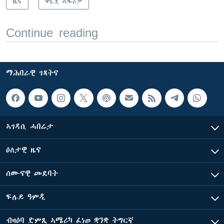
ዜና
ቀርኒ ኣፍሪቃ
Continue reading
ማሕበራዊ ገጻትና
ኣገዳሲ ሓበሬታ
ዕለታዊ ዜና
ሰሙናዊ መደባት
ፍሉይ ዓምዲ
ብዛዕባ ድምጺ ኣሜሪካ ፈነወ ቋንቋ ትግርኛ