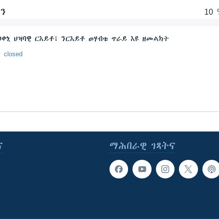
ለን
10 
ዐቀኒ ህዝባዊ ርእይቶ፤ ንርእይቶ ወሃብቱ ጥራይ እዩ ዘመልክት
y closed
ና
ማሕበራዊ ገጻትና