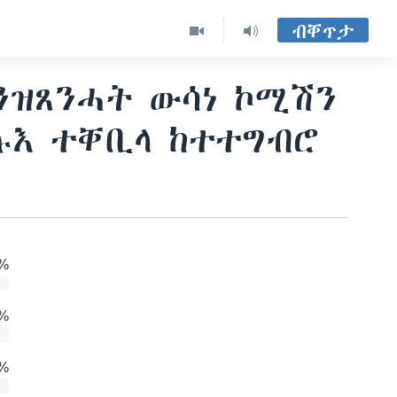
ብቐጥታ
ዝጸንሓት ውሳነ ኮሚሽን
ሉእ ተቐቢላ ከተተግብሮ
%
%
%