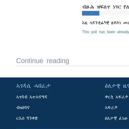
ቂሔ ጽልሚ
ብዙሕ ዝፍለጥ ነገር የ
እዚ ሳይንቲፊካዊ ዘይኮነ መ
This poll has been alread
Continue reading
ኣገዳሲ ሓበሬታ
ዕለታዊ ዜ
ኣገባብ ኣተኣናግዳ
ቀርኒ ኣፍሪቃ
ብዛዕባና
ኣፍሪቃ
ርእሰ ዓንቀጽ
ዕለታዊ ፈነወ