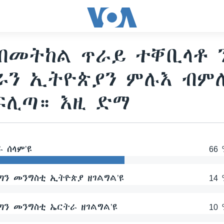
ብመትከል ጥራይ ተቐቢላቶ ን
ራን ኢትዮጵያን ምሉእ ብም
ፍሊጣ። እዚ ድማ
 ሰላም’ዩ
66 
ን መንግስቲ ኢትዮጵያ ዘገልግል’ዩ
14 
ን መንግስቲ ኤርትራ ዘገልግል’ዩ
10 