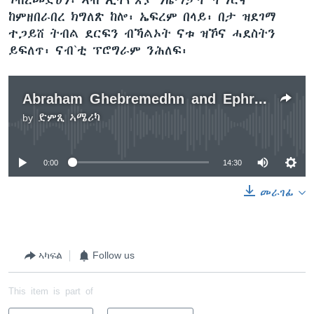
ከምዘበራበረ ክግለጽ ከሎ፡ ኤፍረም በላይ፡ በታ ዝደገማ
ተጋይሸ ትብል ደርፍን ብኻልኦት ናቱ ዝኾና ሓደስትን
ይፍለጥ፡ ናብ`ቲ ፕሮግራም ንሕለፍ፡
Abraham Ghebremedhn and Ephrem Belay
by
ድምጺ ኣሜሪካ
No media source currently available
0:00
14:30
መራገፊ
ኣካፍል
Follow us
This item is part of