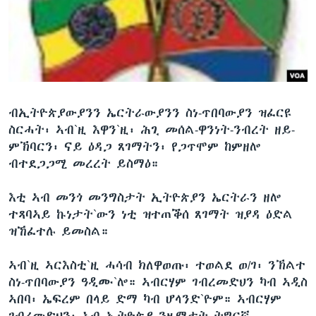
ቂሔ ጽልሚ
ቋንቋታት
ብኢትዮጵያውያንን ኤርትራውያንን ስነ-ጥበባውያን ዝፈርዩ
ስርሓት፡ ኣብ`ዚ እዋን`ዚ፡ ሕጊ መሰል-ዋንነት-ንብረት ዘይ-
ምኽባርን፡ ናይ ዕዳጋ ጸገማትን፡ የጋጥሞም ከምዘሎ
ብተደጋጋሚ መረረት ይስማዕ።
እቲ ኣብ መንጎ መንግስታት ኢትዮጵያን ኤርትራን ዘሎ
ተጻባኣይ ኩነታት`ውን ነቲ ዝተጠቕሰ ጸገማት ዝያዳ ዕድል
ዝኸፈተሉ ይመስል።
ኣብ`ዚ ኣርእስቲ`ዚ ሓሳብ ክለዋወጡ፡ ተወልደ ወ/ገ፡ ንኽልተ
ስነ-ጥበባውያን ዓዲሙ`ሎ። ኣብርሃም ገብረመድህን ካብ ኣዲስ
ኣበባ፡ ኤፍረም በላይ ድማ ካብ ሆላንድ`ዮም። ኣብርሃም
ገብረመድህን፡ ኣብ ኢትዮጵያ ንዜማታት ትግርኛ