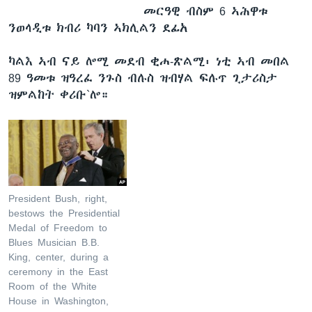
መርዓዊ ብስም 6 ኣሕዋቱ
ንወላዲቱ ክብሪ ካባን ኣክሊልን ደፊአ
ካልእ ኣብ ናይ ሎሚ መደብ ቂሐ-ጽልሚ፡ ነቲ ኣብ መበል
89 ዓመቱ ዝዓረፈ ንጉስ ብሉስ ዝብሃል ፍሉጥ ጊታሪስታ
ዝምልከት ቀሪቡ`ሎ።
President Bush, right,
bestows the Presidential
Medal of Freedom to
Blues Musician B.B.
King, center, during a
ceremony in the East
Room of the White
House in Washington,