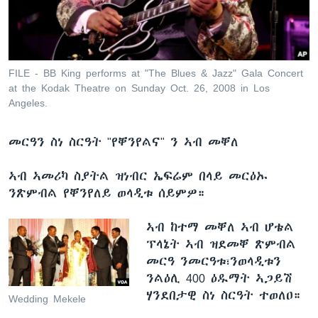
ቂሔ ጽልሚ
ቋንቋታት
FILE - BB King performs at "The Blues & Jazz" Gala Concert
at the Kodak Theatre on Sunday Oct. 26, 2008 in Los
Angeles.
መርዓን ስነ ስርዓት "የቐንየልና" ን ኣብ መቐለ
ኣብ ኣመሪካ ስያትል ዝነብር ኤፍሬም በላይ መርዕኡ
ንጽምብል የቐንየለይ ወላዲቱ ሰይምዎ።
ኣብ ከተማ መቐለ ኣብ ሆቴል
ፕላኔት ኣብ ዝደመቐ ጽምብል
መርዓ ንመርዓቱ፣ንወላዲቱን
ንልዕሊ 400 ዕዱማት ኣጋይሽ
ሃንደበታዊ ስነ ስርዓት ተወለዐ።
Wedding Mekele