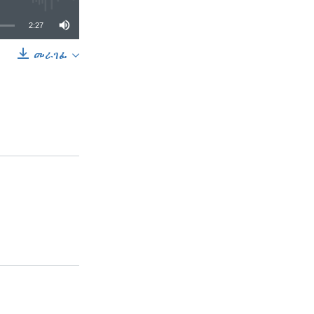
2:27
መራገፊ
SHARE