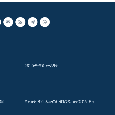
ገጽ ሰሙናዊ መደባት
ኸበ
ፍልሰት ናብ ኤውሮጳ ብኽንዲ ዝተኸፍለ ዋጋ