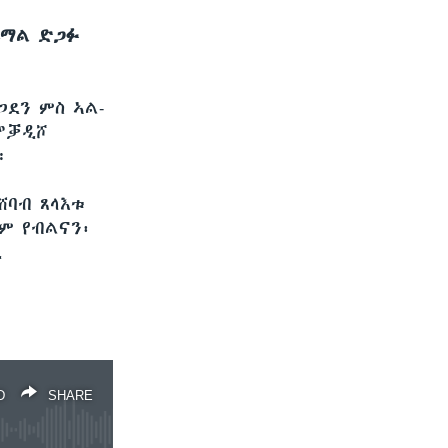
ሶማል ድጋፉ
ጋደን ምስ ኣል-
 ሞቓዲሾ
።
ሸባብ ጸላእቱ
ም የብልናን፡
ዲ
D
SHARE