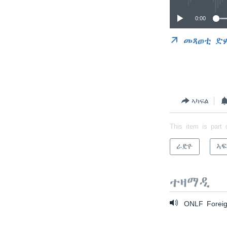
0:00
መጻወቲ ድ
ኣካፍል
This item is part 
ራድዮ
ኣፍ
ተዛማዲ
ONLF Foreig