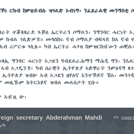
ዝኾነ ርክብ ከምዘይብሉ ዝገልጽ ኦብነግ፡ ንፈደራልዊ መንግስቲ 
ገራት ተቖጻጻራይ ጉጅለ ኤርትራን ሶማልን፡ ንግንባር ሓርነት ኦ
ለዎ ክብል ገሊጽዎ`ዩ። መዓስከሩ ናብ ሶማልያ ብፍላይ ከኣ ናብ
 ኣብ ሪፖርቱ ገሊጹ። ካብ ኤርትራ ሓገዝ ከምዝርከብ`ውን ጠቒሱ
ወጻኢ ግንባር ሓርነት ኦጋደን ዓብደልራሕማን ማሕዲ ግን፡ ንእል
 ኣብ ኦጋዴን`ዩ፡ ካብ ሰራዊት ኢትዮጵያ ኣጽዋራት ንምዕዳግ ጸገ
 ኢትዮጵያ ዝብሎ ኣብ ኦጋደን ዘየለና እንተኾይና ኸኣ፡ መንገ
ሞ መጺኹም ክትርእዩና ዝብል መልስታት ሂቡ።
 ኣብ`ዚ ሎ፡
eign secretary Abderahman Mahdi
EMBE
ሪካ
No media source currently available