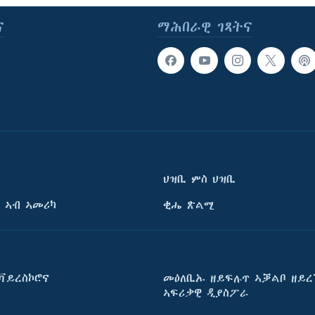
ና
ማሕበራዊ ገጻትና
ህዝቢ ምስ ህዝቢ
 ኣብ ኣመሪካ
ቂሔ ጽልሚ
ቫይረስኮሮና
መዕለቢኡ ዘይፍሉጥ ኣቓልቦ ዘይረ
ኣፍሪቃዊ ዲያስፖራ