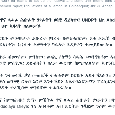
f work for teams to set up the festival and some 145 metric ton
s themed &quot;Tribulations of a lemon in China&quot;.<br /> &nbsp;
ና ጸሓፊ ሕቡራት ሃገራትን ዞባዊ ዲረክተር UNDPን Mr. Abduo
 8ተ ኣባላት ዘለውዎ`ዩ
ርከቡ ምንጭታት ሕቡራት ሃገራት ከምዝሓበርዎ፡ እቲ ልኡኽ ብ
ርክነትን፡ ኩነታት ልምዓትን ካልኦት ጉዳያትን ተመያይጡ`ሎ።
ርትራ ብወገኖም፡ ምንስተር ወጻኢ ዖስማን ሳልሕ ፡መንግስቶም ኣ
ጋዊ ምስግጋር ደቂ-ሰባትን ዘለዎ መርገጽ ከምዘገለጸሎም ኣተን
ት ንተወሳኺ ቃለ-መጠይቕ ተሓቲቶም ክርከቡ ኣይተኻእሉን። 
ያስ ወግዓዊ ርክብ ኔርዎ እንተኾይኑ ኣይተገልጸን፡ግን ፕረሲደን
ግዶት ተረኺቦም ምንባሮም ተሓቢሩ`ሎ።
ና ከምዝሕብሮ ድማ፡ ምኽትል ዋና ጸሓፊ ሕቡራት ሃገራትን ዞባ
Abduolaye Dieye: ገለ ኣባላቶም ኣብ ኤርትራ ገዲፎም ንሶም 