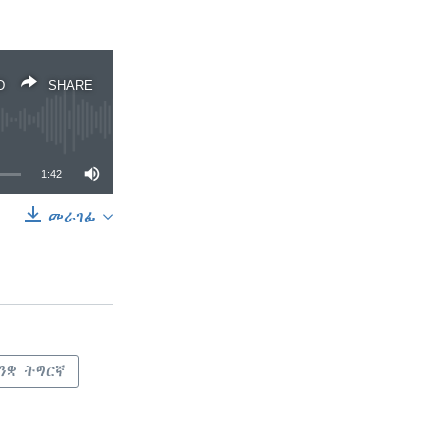
D
SHARE
1:42
መራገፊ
SHARE
ንቋ ትግርኛ