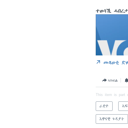
ተወሳኺ ሓበረታ
መጻወቲ ድ
ኣካፍል
This item is part 
ራድዮ
ኣፍ
እዋናዊ ጉዳያት