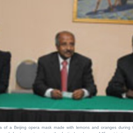
ica of a Beijing opera mask made with lemons and oranges during 