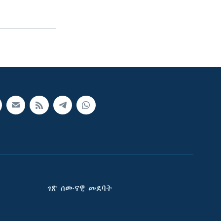
ገጽ ሰሙናዊ መደባት