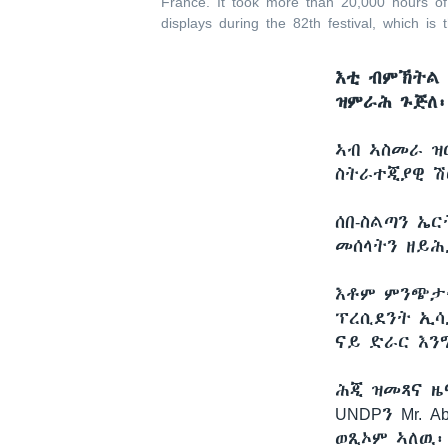
France. It took more than 20,000 hours o
displays during the 82th festival, which i
እቲ ብምኽትል ዋ
ዝምራሕ ጉጅለ፡
ኣብ ኣስመራ ዝ
ስትራተጂያዊ ሽ
ሰበ-ስልጣን ኤ
መሰላትን ዘይሕ
እቶም ምንጭታ
ፕረሲደንት ኢሳ
ናይ ድራር እን
ሕጂ ዝመጻና ዜ
UNDPን Mr. 
ወጺኦም ኣለዉ፡