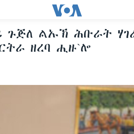
ይ ጉጅለ ልኡኽ ሕቡራት ሃገ
ርትራ ዘረባ ሒዙ`ሎ