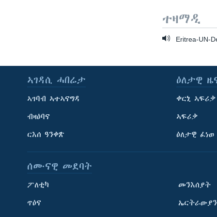
ተዛማዲ
Eritrea-UN-De
ኣገዳሲ ሓበሬታ
ዕለታዊ ዜ
ኣገባብ ኣተኣናግዳ
ቀርኒ ኣፍሪቃ
ብዛዕባና
ኣፍሪቃ
ርእሰ ዓንቀጽ
ዕለታዊ ፈነወ
ሰሙናዊ መደባት
ፖለቲካ
መንእሰያት
ጥዕና
ኤርትራውያን