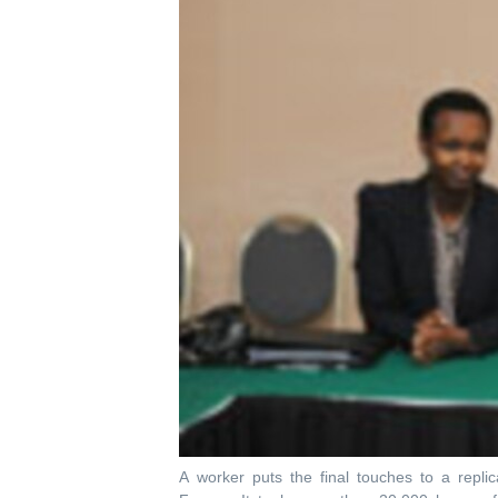
ቂሔ ጽልሚ
A worker puts the final touches to a repl