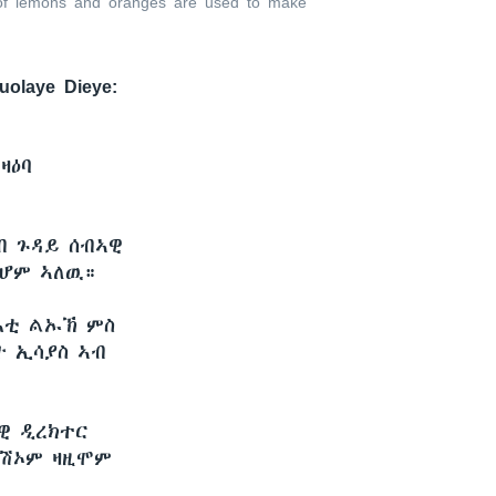
s of lemons and oranges are used to make
laye Dieye:
ዛዕባ
ብ ጉዳይ ሰብኣዊ
ቢሆም ኣለዉ።
እቲ ልኡኽ ምስ
ት ኢሳያስ ኣብ
ዊ ዲረክተር
መገሽኦም ዛዚሞም