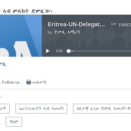
 ኣብ ምልክት ድምጺ`ሎ፡
Eritrea-UN-Delegation
EMBE
by
ድምጺ ኣሜሪካ
No media source currently available
0:00
ምጺ
EMBED
Follow us
መሕተሚ
of
ሪቃ
ኤርትራውያን ኣብ ኣመሪካ
ዕለታዊ ፈነወ ድምጺ ኣመሪካ ቋ
ዓለም