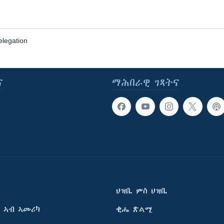
legation
ና
ማሕበራዊ ገጻትና
ህዝቢ ምስ ህዝቢ
 ኣብ ኣመሪካ
ቂሔ ጽልሚ