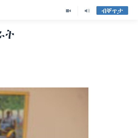
ብቐጥታ
ራት