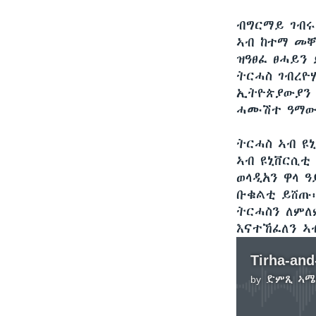
ብግርማይ ገብሩ
ኣብ ከተማ መቐ
ዝዓፀፈ ፀሓይን
ትርሓስ ገብረዮሃ
ኢትዮጵያውያን እ
ሓሙሽተ ዓማውቲ
ትርሓስ ኣብ ዩ
ኣብ ዩኒቨርሲቲ
ወላዲአን ዋላ 
ቡቁልቲ ይሸጡ፡፡
ትርሓስን ለምለ
እናተኸፈለን ኣ
Tirha-an
by
ድምጺ ኣሜ