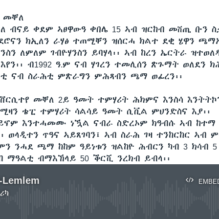
 መቐለ
ለ ብናይ ቀደም ኣፀዋውዓ ቀበሌ 15 ኣብ ዝርከብ መሸጢ ቡን ስ
 ደሮናን ክኢለን ራሃፅ ተጠሚቐን ዝሰርሓ ክልተ ደቂ ሄዋን ጫማ
ንስን ለምለም ገብዮሃንስን ይባሃላ፡፡ ኣብ ከረን ኤርትራ ዝተወለ
የን፡፡ ብ1992 ዓ.ም ናብ ሃገረን ተመሊሰን ጽጉማት ወለደን 
 ናብ ስራሕቲ ምጽራግን ምሕጻብን ጫማ ወፊረን፡፡
ኒቨርሲተየ መቐለ 2ይ ዓመት ተምሃሪት ሕክምና እንስሳ እንትት
 ሚዛን ቴፒ ተምሃሪት ሳልሳይ ዓመት ሲቪል ምህንድስና እያ፡፡
ዓይኖም እንተሓመሙ ነዃል ናብራ ስድረኦም ክዓብሱ ኣብ ከተማ 
 ወላዲተን ጥዓና ኣይጸገባን፤ ኣብ ስራሕ ገዛ ተንከርከር ኣብ ም
ምን ንሓደ ጫማ ከከም ዓይነቱን ዝልከዮ ሕብርን ካብ 3 ክሳብ 
ብ ማዓልቲ ብማእኸላይ 50 ቕርሺ ንረክብ ይብላ፡፡
d-Lemlem
EMBE
ሪካ
No media source currently available