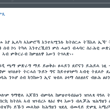
ምጺ
EMBED
ሰርሖ እየ ኢልካ ኣእምሮኻ እንተኣሚንሉ ክትሰርሖ ትኽእል ኢኻ”
ን ሰብ ኮነ ትካል እንተረኺበን ምስ ሓወን ብሓባር ስራሕቲ ውጽ
 ኣብ ምቅርራብ ከምዘለዋ እውን ትገልጽ፡፡
ንገዲ ጫማ ምጽራግ ማይ ይወቅዕ፣ ፀሓይን ደሮናን ይሕይል ነዚ 
ግም ዝገለፀት ትርሓስ “ኮይኑ ግና ከይተፀገምካ ኣብቲ ትደልዮ ደ
ባሕ ንጉሆ ሰብ ክንከውን ኢና ዝብል ዕላማ ስለዘለና ብዙሕ ፅዕን
ሎም ዓማዊል ኣጆኽን ብምባል ከምዘተባብዕወን ዝገልጻ ባዓል 
ብርኪ ክትስኣ ኣብ ዝገብረኦ ጻዕሪ ዋላ እውን ብልቓሕ ዝሕግዘን 
 ብዝኾነ ይኹን መልክዑ ክሕግዘን ዝደሊ ብመዳይ ድምጺ ኣሜሪ