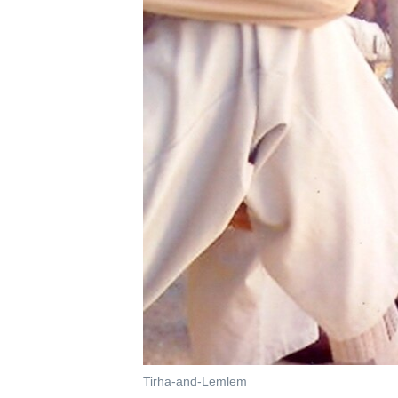
ቂሔ ጽልሚ
Tirha-and-Lemlem