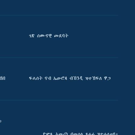
ገጽ ሰሙናዊ መደባት
ኸበ
ፍልሰት ናብ ኤውሮጳ ብኽንዲ ዝተኸፍለ ዋጋ
e
ድምጺ ኣመሪካ ብመሰል ጸሓፊ ዝተሓለወዩ።