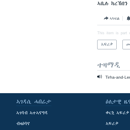
ኣቢሉ ክረኽበን
ኣካፍል
This item is part 
ኣፍሪቃ
መ
ተዛማዲ
Tirha-and-L
ኣገዳሲ ሓበሬታ
ዕለታዊ ዜ
ኣገባብ ኣተኣናግዳ
ቀርኒ ኣፍሪቃ
ብዛዕባና
ኣፍሪቃ