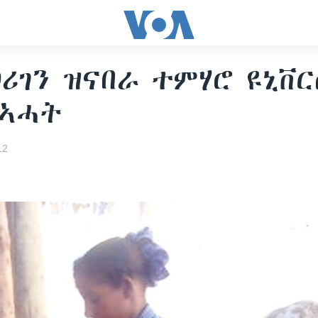
ሪገን ዝናበራ ተምሃሮ ዩኒቨ
 ኣሓት
12