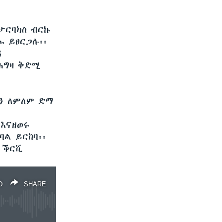
ታርባክስ ብርኩ
ኡ ይፀርጋሉ፡፡
ዳ
ክሕግዛ ቅድሚ
ኮን ለምለም ድማ
እናዘወሩ
ባል ይርከባ፡፡
5 ቕርሺ
D
SHARE