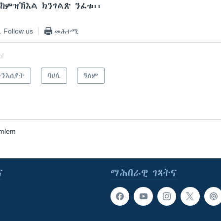
 ከምዝኽእል ክንገልጽ ንፈቱ፡፡
Follow us
መሕተሚ
of
ንእሰያት
ባህሊ
ዓለም
emlem
ና
ማሕበራዊ ገጻትና