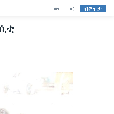
ብቐጥታ
ርሲቲ