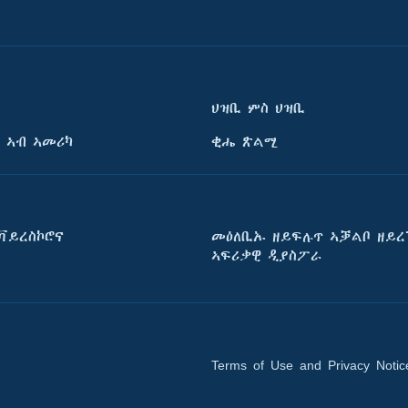
ህዝቢ ምስ ህዝቢ
 ኣብ ኣመሪካ
ቂሔ ጽልሚ
ቫይረስኮሮና
መዕለቢኡ ዘይፍሉጥ ኣቓልቦ ዘይረ
ኣፍሪቃዊ ዲያስፖራ
Terms of Use and Privacy Notic