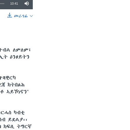
10:41
መራገፊ
SHARE
 ትብል ለምለም፤
ኢት ዕንፀይትን
ተጻዊርካ
ረጃ ክትበፅሕ
ቶ ኣይኾነናን”
ትርሓስ ካብቲ
ሰብ ይደልያ፡፡
ካ ክፍሊ ትግርኛ