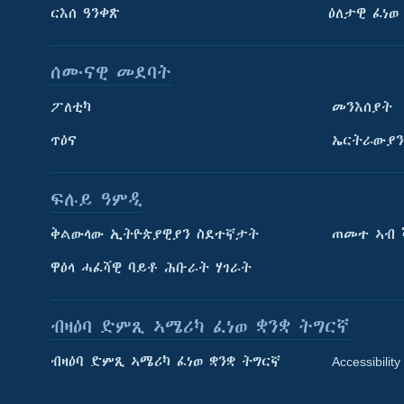
ርእሰ ዓንቀጽ
ዕለታዊ ፈነወ
ሰሙናዊ መደባት
ፖለቲካ
መንእሰያት
ጥዕና
ኤርትራውያን
ፍሉይ ዓምዲ
ትምህርቲ እንግሊዝኛ
ቅልውላው ኢትዮጵያዊያን ስደተኛታት
ጠመተ ኣብ 
ማሕበራዊ ገጻትና
ዋዕላ ሓፈሻዊ ባይቶ ሕቡራት ሃገራት
ብዛዕባ ድምጺ ኣሜሪካ ፈነወ ቋንቋ ትግርኛ
ብዛዕባ ድምጺ ኣሜሪካ ፈነወ ቋንቋ ትግርኛ
Accessibility
ቋንቋታት