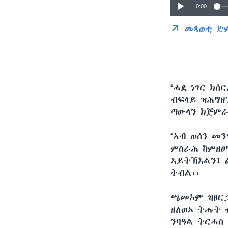
0:00
መጻወቲ ድ
“ሓደ ነገር ክ
ብፍላይ ዝሕግዘ
ጣውላን ክጅምራ
“ኣብ ወሰን መ
ምስራሕ ከምዘፀ
ኣይትኽእልን፤ ፅ
ትብል፡፡
ጫመኦም ዝፀርጋ
ዘለወኦ ትሑት 
ንባዓል ትርሓስ