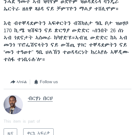
ንሓደ ዓመት ኣብ ዝባኖም ወድዮም ዝወዳደሩላ ባንዴራ
ኤርትራ ዘለዋ ጻዕዳ ናይ ቻምፕዮን ማልያ ተሸሊሞም።
እቲ ብተቐዳደምትን ኣፍቀርትን ብሽክለታ ዓቢ ቦታ ዝወሃቦ
170 ኪ.ሜ ዝሽፍን ናይ ጽርግያ ውድድር ፡ሰንበት 26 ሰነ
ኣብ ጎደናታት ኣስመራ ክካየድ’ዩ።ኣብ’ዚ ውድድር ከኣ ኣብ
መንጎ ፕሮፌሽናላትን ናይ ውሽጢ ሃገር ተቐዳደምትን ናይ
“መን ተዓወተ" ዓቢ ህልኽን ተወዳዳርነት ክረኣየሉ ኣቐዲሙ
ተስፋ ተነቢሩሉ’ሎ።
ኣካፍል
Follow us
ብርሃነ በርሀ
This item is part of
ዜና
ቀርኒ ኣፍሪቃ