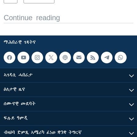
Continue reading
ማሕበራዊ ገጻትና
ኣገዳሲ ሓበሬታ
ዕለታዊ ዜና
ሰሙናዊ መደባት
ፍሉይ ዓምዲ
ብዛዕባ ድምጺ ኣሜሪካ ፈነወ ቋንቋ ትግርኛ