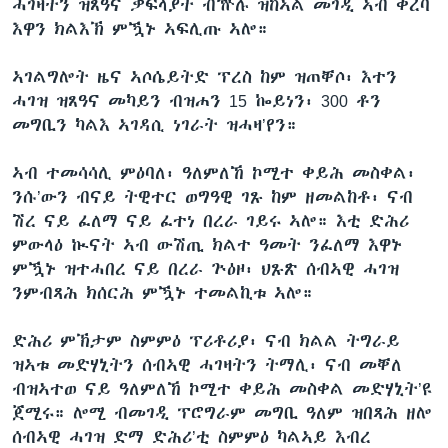
ሓገዛትን ዝጸዓና ቃፍላያት ብዅሉ ዝከኣል መገዲ ኣብ ቀረባ
እዋን ክልእኽ ምዃኑ ኣፍሊጡ ኣሎ።
ኣገልግሎት ዜና ኣሶሴይትድ ፕረስ ከም ዝጠቐሶ፡ እተን
ሓገዝ ዝጸዓና መካይን ብዝሐን 15 ኰይነን፡ 300 ቶን
መግቢን ካልእ ኣገዳሲ ነገራት ዝሓዛ’የን።
ኣብ ተመሳሳሊ ምዕባለ፡ ዓለምለኸ ኮሚተ ቀይሕ መስቀል፡
ንሱ’ውን ብናይ ትዊተር ወግዓዊ ገጹ ከም ዘመልከቶ፡ ናብ
ሽረ ናይ ፈለማ ናይ ፈተነ በረራ ገይሩ ኣሎ። እቲ ድሕሪ
ምውላዕ ኲናት ኣብ ውሽጢ ክልተ ዓመት ንፈለማ እዋኑ
ምዃኑ ዝተሓበረ ናይ በረራ ጕዕዞ፡ ህጹጽ ሰብኣዊ ሓገዝ
ንምብጻሕ ክሰርሕ ምዃኑ ተመልኪቱ ኣሎ።
ድሕሪ ምኽታም ስምምዕ ፕሪቶሪያ፡ ናብ ክልል ትግራይ
ዝኣቱ መድሃኒትን ሰብኣዊ ሓገዛትን ትማሊ፡ ናብ መቐለ
ብዝኣተወ ናይ ዓለምለኸ ኮሚተ ቀይሕ መስቀል መድሃኒት’ዩ
ጀሚሩ። ሎሚ ብመገዲ ፕሮግራም መግቢ ዓለም ዝበጻሕ ዘሎ
ሰብኣዊ ሓገዝ ድማ ድሕሪ’ቲ ስምምዕ ካልኣይ እብረ