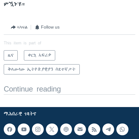
ምዃኑ’ዩ።
ኣካፍል
Follow us
This item is part of
ዜና
ቀርኒ ኣፍሪቃ
ቅልውላው ኢትዮጵያዊያን ስደተኛታት
Continue reading
ማሕበራዊ ገጻትና