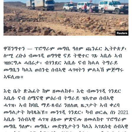
ቂሔ ጽልሚ
ቋንቋታት
ዋሽንግተን —
ፕሮግራም መግቢ ዓለም ጨንፈር ኢትዮጵያ፡
ሎሚ ረቡዕ ብመገዲ ወግዓዊ ናይ ትዊተር ገጹ ኣቢሉ ኣብ
ዝዘርግሖ ሓበሬታ፡ ብጎንደር ኣቢሉ ናብ ክልል ትግራይ
መግቢን ካልእ ወሰንቲ ሰብኣዊ ሓገዛትን ምልኣኽ ምጅማሩ
ኣፍሊጡ።
እቲ ቤት ጽሕፈት ከም ዘመልከቶ፡ እቲ ብመንገዲ ጎንደር
ኣቢሉ ናብ ሰሜናዊ ምዕራብ ትግራይ ዝኣተወ ሰብኣዊ
ሓገዝ፡ ኣብ ከባቢ ማይ-ጸብሪ ንዘለዉ ዜጋታት ኣብ ቀረባ
መዓልታት ክባጻሕ’ዩ። መንገዲ ጎንደር፡ ካብ ወርሒ ሰነ 2021
ኣቢሉ ንሰብኣዊ ሓገዝ ዕጹው ምጽናሑ ዘመልከተ ፕሮግራም
መግቢ ዓለም፡ መግቢ፡ መድሃኒታትን ካልእ ኣገደስቲ ሰብኣዊ