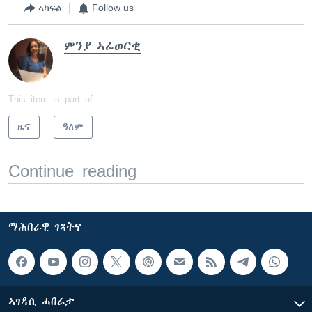
ኣካፍል
Follow us
ምንያ ኣፈወርቂ
This item is part of
ዜና
ዓለም
Continue reading
ማሕበራዊ ገጻትና
ኣገዳሲ ሓበሬታ