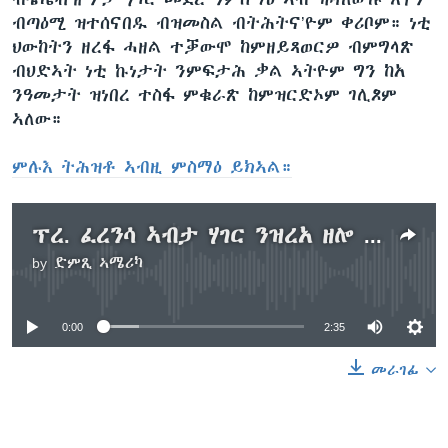
ብጣዕሚ ዝተሰናበዱ ብዝመስል ብትሕትና’ዮም ቀሪቦም። ነቲ
ህውከትን ዘረፋ ሓዘል ተቓውሞ ከምዘይጻወርዎ ብምግላጽ
ብህድኣት ነቲ ኩነታት ንምፍታሕ ቃል ኣትዮም ግን ከአ
ንዓመታት ዝነበረ ተስፋ ምቁራጽ ከምዝርድኦም ገሊጾም
ኣለው።
ምሉእ ትሕዝቶ ኣብዚ ምስማዕ ይክኣል።
ፕረ. ፈረንሳ ኣብታ ሃገር ንዝረአ ዘሎ ተቓውሞ ሓላፍነት ከምዝወስዱ ገሊጾም
by
ድምጺ ኣሜሪካ
No media source currently available
0:00
2:35
መራገፊ