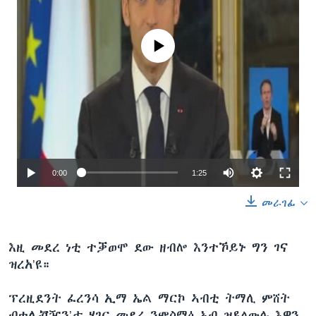
No media source currently available
0:00
1:25
መራገፊ
እዚ መደረ ነቲ ተቓወሞ ደው ዘብሎ እንተኾይኑ ግን ገና
ዝረአ’ዩ።
ፕረዚደንት ፈረንሳ ኢማ ኤል ማርኮ ኣብቲ ትማሊ ምሸት
ብቴሌቭዥን’ታ ሃገር መደረ ንምስማዕ ኣብ ዝዳለውሉ እዋን