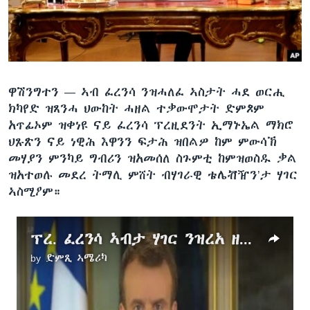
ቂሔ ጽልሚ
ቋንቋታት
ዋሽንግተን —
ኣብ ፈረንሳ ንዝሓለፈ ኣስታት ሓደ ወርሒ
ክካየድ ዝጸንሓ ህውከት ሓዘል ተቃውሞታት ድምጾም
አጥፊኦም ዝቀነዩ ናይ ፈረንሳ ፕረዚደንት ኢማኑኤል ማክሮ
ህጹጽን ናይ ነዊሕ እዋንን ፍታሕ ዝበልዎ ከም ምውሳኽ
መሃያን ምንካይ ግብሪን ዝአመሰለ ስጉምቲ ከምዝወስዱ ቃል
ዝአተወሉ መደረ ትማሊ ምሸት ብሃገራዊ ቴሌቭዥን’ታ ሃገር
ኣስሚዖም።
ፕረ. ፈረንሳ ኣብታ ሃገር ንዝረአ ዘሎ ተቓውሞ ሓላፍነት ከምዝወስዱ ገሊጾም
by
ድምጺ ኣሜሪካ