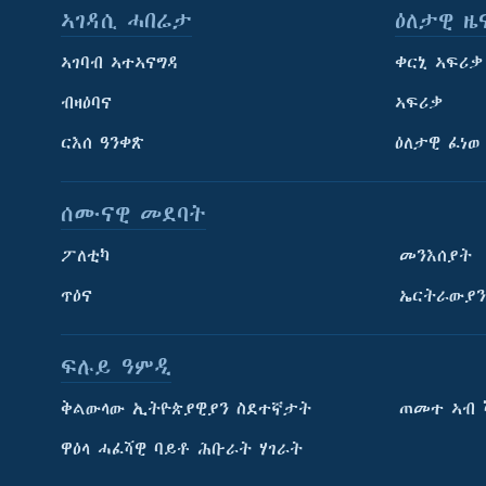
ኣገዳሲ ሓበሬታ
ዕለታዊ ዜ
ኣገባብ ኣተኣናግዳ
ቀርኒ ኣፍሪቃ
ብዛዕባና
ኣፍሪቃ
ርእሰ ዓንቀጽ
ዕለታዊ ፈነወ
ሰሙናዊ መደባት
ፖለቲካ
መንእሰያት
ጥዕና
ኤርትራውያን
ፍሉይ ዓምዲ
ትምህርቲ እንግሊዝኛ
ቅልውላው ኢትዮጵያዊያን ስደተኛታት
ጠመተ ኣብ 
ማሕበራዊ ገጻትና
ዋዕላ ሓፈሻዊ ባይቶ ሕቡራት ሃገራት