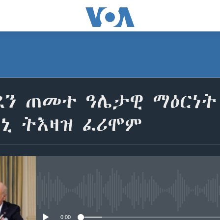
ደን ጠመተ ዓሌታዊ ማዕርነት
ሳኒ ትእዛዝ ፈሪሞም
No media source currently avail
0:00