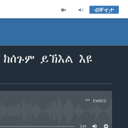
ብቐጥታ
 ከሰጉም ይኽእል እዩ
EMBED
able
3:24