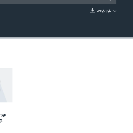
መራገፊ
EMBED
ንቋ
ድቕ