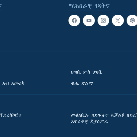
ና
ማሕበራዊ ገጻትና
ህዝቢ ምስ ህዝቢ
 ኣብ ኣመሪካ
ቂሔ ጽልሚ
ቫይረስኮሮና
መዕለቢኡ ዘይፍሉጥ ኣቓልቦ ዘይረ
ኣፍሪቃዊ ዲያስፖራ