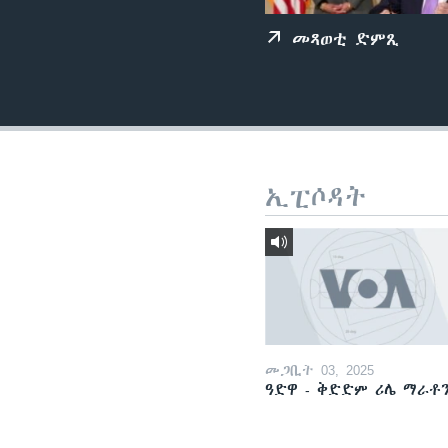
ቂሔ ጽልሚ
መጻወቲ ድምጺ
ኢፒሶዳት
መጋቢት 03, 2025
ዓድዋ - ቅድድም ሪሌ ማራቶ