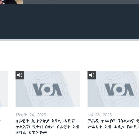
የካቲት 24, 2025
ጥሪ 28, 2025
ን
ሰራዊት ኢትዮጵያ አካል ሓድሽ
ዋሕዲ ተመሃሮ ንስልጠና ቋ
ተልእኾ ዓቃብ ሰላም ሰራዊት ኣብ
ምልክት ኣብ ሓደጋ የው
ሶማል ክኾኑ'ዮም