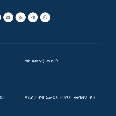
ገጽ ሰሙናዊ መደባት
ኸበ
ፍልሰት ናብ ኤውሮጳ ብኽንዲ ዝተኸፍለ ዋጋ