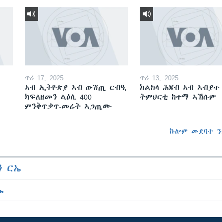
ጥሪ 17, 2025
ጥሪ 13, 2025
ኣብ ኢትዮጵያ ኣብ ውሽጢ ርብዒ
ክልከላ ሕጃብ ኣብ ኣብያተ
ክፍለዘመን ልዕሊ 400
ትምህርቲ ከተማ ኣኽሱም
ምንቅጥቃጥ-መሬት ኣጋጢሙ
ኩሎም መደባት ን
 ርኤ
ኤ