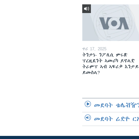
ጥሪ 17, 2025
ትንታነ- ንፖሊሲ ምሩጽ
ፕረዚደንት ኣመሪካ ዶናልድ
ትራምፕ ኣብ ኣፍሪቃ እንታይ
ይመስል?
መደባት ቴሌቭዥን
መደባት ሬድዮ ር