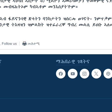
ስታዊ ዳህሳስ ኣስታት 40 ሚልዮን ኣመሪካውያን ተጠቀምቲ ና
፡ መብዛሕትኦም ካብኣቶም መንእሰያት’ዮም።
 ኣብ ፋይናንሳዊ ጽላትን ባንክታትን ዝሰርሑ ወገናት፡ ንምጥቃም
ንታዊ ትእዛዝን ዝምልከት ዝተፈራረቐ ግብረ መልሲ ይህቡ ኣለ
Follow us
መሕተሚ
ና
ማሕበራዊ ገጻትና