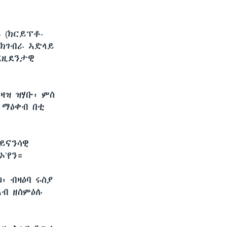
 (ክርይፕቶ-
 ክገብራ ኣድላይ
ፕረዚደንታዊ
ዛዝ ዝሃቡ፡ ምስ
 ማዕቀብ በቲ
ይናንሳዊ
’የን።
፡ ብዛዕባ ሩስያ
ብ ዘስምዕሉ