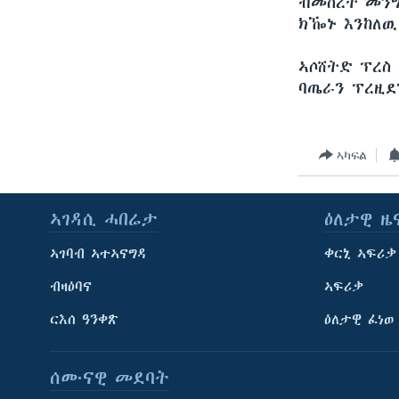
ብመሰረት መንግ
ክዀኑ እንከለዉ
ኣሶሸትድ ፕረስ
ባጤራን ፕረዚደ
ኣካፍል
ኣገዳሲ ሓበሬታ
ዕለታዊ ዜ
ኣገባብ ኣተኣናግዳ
ቀርኒ ኣፍሪቃ
ብዛዕባና
ኣፍሪቃ
ርእሰ ዓንቀጽ
ዕለታዊ ፈነወ
ሰሙናዊ መደባት