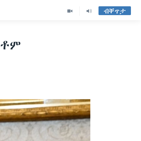
ብቐጥታ
ኪቶም