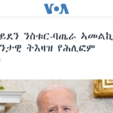
ባይደን ንስቱር-ባጤራ ኣመል
ንታዊ ትእዛዝ የሕሊፎም
2