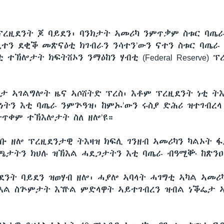
ፕረዚደንት ጆ ባይደን፡ ባንክታት ኣመሪካ ንምጥቃም ስቱር ባጤራ
ኪተን ደቂቕ መጽናዕቲ ክገብራን ንሳተን’ውን ናተን ስቱር ባጤራ
 ተኽሎታት ክፍትሸኦን ንማዕከን ሃብቲ (Federal Reserve) 
ታ ኣገልግሎት ዜና ኣሶሸትድ ፕረስ፡ እቶም ፕረዚደንት ነቲ ትእ
ነትን እቲ ባጤራ ንምጕዓዝ፡ ከምኡ’ውን ሩስያ ድሕሪ ዝተገብረላ
ትጥቀም ተኽእሎታት ስለ ዘሎ’ዩ።
ቡ ዘሎ ፕረዚደንታዊ ትእዛዝ ክፍሊ ገንዘብ ኣመሪካን ካልኦት ፋ
ጫታትን ክህሉ ዝኽእል ሓደጋታትን እቲ ባጤራ ብዓሚቝ ከጽንዐኦ
ንት ባይደን ዝወሃብ ዘሎ፡ ሓያሎ ኣባላት ሓገግቲ ኣካል ኣመሪካ
እል ስጕምታት እዅል ምድላዋት ኣይተገብረን ዝብል ነቕፌታ ኣ