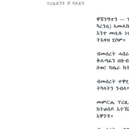
ፕረዚደንት ጆ ባይደን
ዋሽንግተን —
ካረንሲ) ኣመል
እንተ መሲሉ ነቲ
ትእዛዝ ሂቦም።
ብመሰረት ሓበሬ
ቅልጣፈን ህቡብ
ስቱር ባጤራ ክ
ብመሰረት ተዋሂ
ትካላትን ንብል
መምርሒ ፕረዚደ
ክትወስዶ እትኽ
እዋን’ዩ።