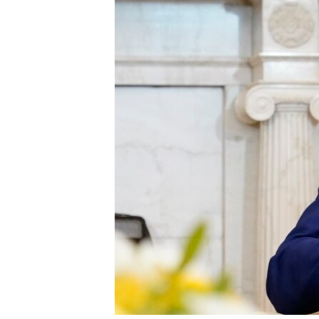
ቂሔ ጽልሚ