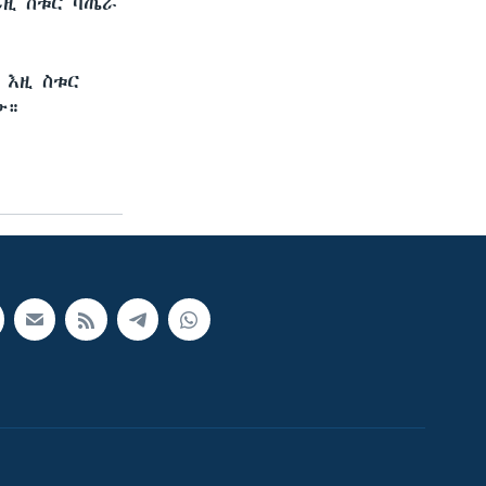
ይዚ ስቱር ባጤራ
 እዚ ስቱር
ው።