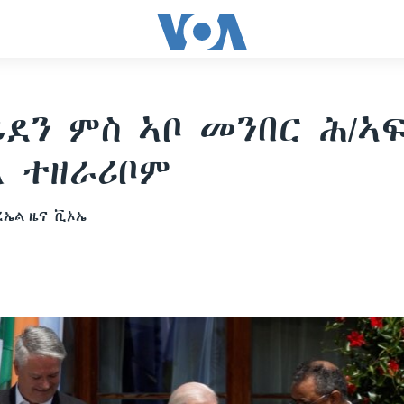
ይደን ምስ ኣቦ መንበር ሕ/ኣ
ል ተዘራሪቦም
ረኤል
ዜና ቪኦኤ