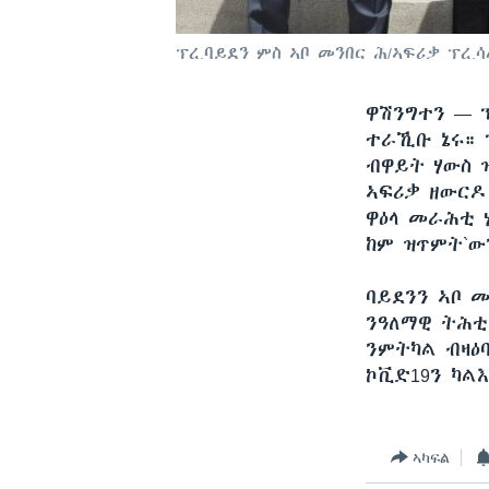
ፕረ.ባይደን ምስ ኣቦ መንበር ሕ/ኣፍሪቃ ፕረ.ሳ
ዋሽንግተን —
ተራኺቡ ኔሩ። 
ብዋይት ሃውስ 
ኣፍሪቃ ዘውርዶ
ዋዕላ መራሕቲ 
ከም ዝጥምት`ው
ባይደንን ኣቦ መ
ንዓለማዊ ትሕቲ
ንምትካል ብዛዕ
ኮቪድ19ን ካል
ኣካፍል