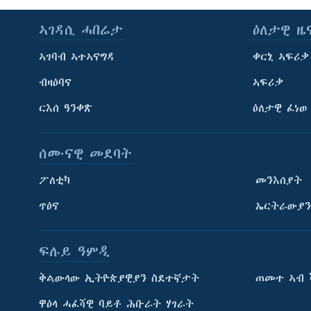
ኣገዳሲ ሓበሬታ
ዕለታዊ ዜ
ኣገባብ ኣተኣናግዳ
ቀርኒ ኣፍሪቃ
ብዛዕባና
ኣፍሪቃ
ርእሰ ዓንቀጽ
ዕለታዊ ፈነወ
ሰሙናዊ መደባት
ፖለቲካ
መንእሰያት
ጥዕና
ኤርትራውያን
ፍሉይ ዓምዲ
ትምህርቲ እንግሊዝኛ
ቅልውላው ኢትዮጵያዊያን ስደተኛታት
ጠመተ ኣብ 
ማሕበራዊ ገጻትና
ዋዕላ ሓፈሻዊ ባይቶ ሕቡራት ሃገራት