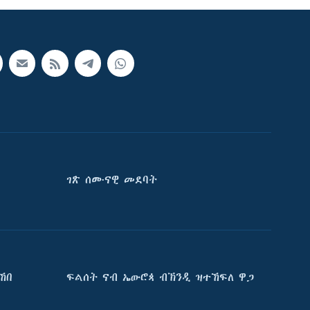
ገጽ ሰሙናዊ መደባት
ኸበ
ፍልሰት ናብ ኤውሮጳ ብኽንዲ ዝተኸፍለ ዋጋ