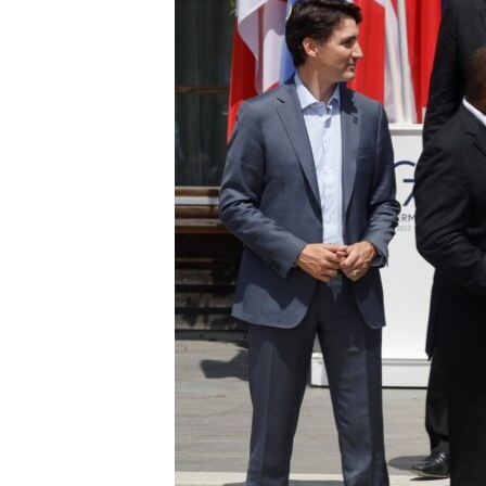
ቂሔ ጽልሚ