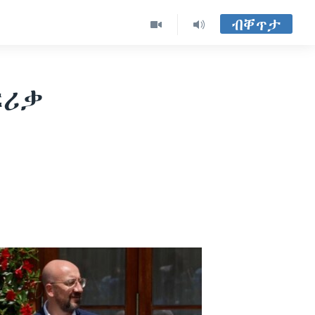
ብቐጥታ
ፍሪቃ