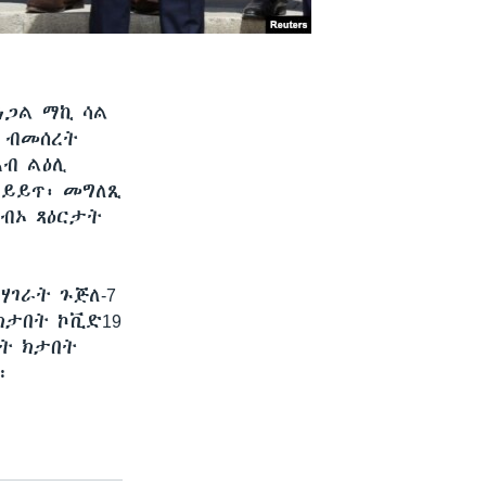
ሰነጋል ማኪ ሳል
። ብመሰረት
ኣብ ልዕሊ
ምይይጥ፡ መግለጺ
ግብኦ ጻዕርታት
ሃገራት ጉጅለ-7
ክታበት ኮቪድ19
ት ክታበት
።