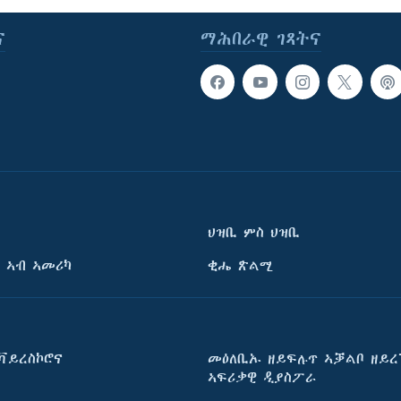
ና
ማሕበራዊ ገጻትና
ህዝቢ ምስ ህዝቢ
 ኣብ ኣመሪካ
ቂሔ ጽልሚ
ቫይረስኮሮና
መዕለቢኡ ዘይፍሉጥ ኣቓልቦ ዘይረ
ኣፍሪቃዊ ዲያስፖራ