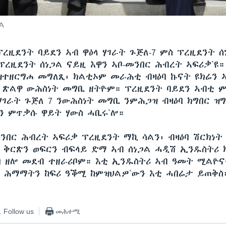
ል
ፕረዚደንት ባይደን ኣብ ዋዕላ ሃገራት ጉጅለ-7 ምስ ፕረዚደንት 
ፕረዚደንት ሰነጋል ናይዚ እዋን ኣቦ-መንበር ሕብረት ኣፍሪቃ`ዩ
ዝተዘርግሐ መግለጺ፡ ክልቲኦም መራሕቲ ብዛዕባ ኩናት ዩክሬን 
 ጽልዋ ውሕስነት መግቢ ዘትዮም። ፕረዚደንት ባይደን ኣብቲ 
ሃገራት ጉጅለ 7 ንውሕስነት መግቢ ንምሕጋዝ ብዛዕባ ክግበር ዝ
ን ምጥቃሱ ዋይት ሃውስ ሓቢሩ`ሎ።
ንበር ሕብረት ኣፍሪቃ ፕረዚደንት ማኪ ሳልን፡ ብዛዕባ ሽርክነት 
 ቅርጽን ወፍርን ብፍላይ ድማ ኣብ ሰነጋል ሓዲሽ ኢንዱስትሪ 
ባ ዘሎ መደብ ተዘራሪቦም። እቲ ኢንዱስትሪ ኣብ ዓመት ሚልዮና
እ ሕማማትን ከፍሪ ዓቕሚ ከምዝህልዎ`ውን እቲ ሓበሬታ ይጠቅስ
Follow us
መሕተሚ