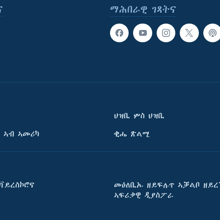
ና
ማሕበራዊ ገጻትና
ህዝቢ ምስ ህዝቢ
 ኣብ ኣመሪካ
ቂሔ ጽልሚ
ቫይረስኮሮና
መዕለቢኡ ዘይፍሉጥ ኣቓልቦ ዘይረ
ኣፍሪቃዊ ዲያስፖራ