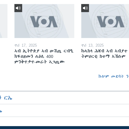
ጥሪ 17, 2025
ጥሪ 13, 2025
ኣብ ኢትዮጵያ ኣብ ውሽጢ ርብዒ
ክልከላ ሕጃብ ኣብ ኣብያተ
ክፍለዘመን ልዕሊ 400
ትምህርቲ ከተማ ኣኽሱም
ምንቅጥቃጥ-መሬት ኣጋጢሙ
ኩሎም መደባት ን
 ርኤ
ኤ