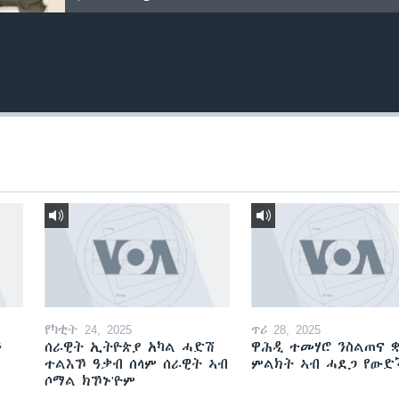
የካቲት 24, 2025
ጥሪ 28, 2025
ን
ሰራዊት ኢትዮጵያ አካል ሓድሽ
ዋሕዲ ተመሃሮ ንስልጠና ቋ
ተልእኾ ዓቃብ ሰላም ሰራዊት ኣብ
ምልክት ኣብ ሓደጋ የው
ሶማል ክኾኑ'ዮም