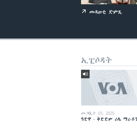
ቂሔ ጽልሚ
መጻወቲ ድምጺ
ኢፒሶዳት
መጋቢት 03, 2025
ዓድዋ - ቅድድም ሪሌ ማራቶ