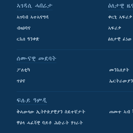
ኣገዳሲ ሓበሬታ
ዕለታዊ ዜ
ኣገባብ ኣተኣናግዳ
ቀርኒ ኣፍሪቃ
ብዛዕባና
ኣፍሪቃ
ርእሰ ዓንቀጽ
ዕለታዊ ፈነወ
ሰሙናዊ መደባት
ፖለቲካ
መንእሰያት
ጥዕና
ኤርትራውያን
ፍሉይ ዓምዲ
ትምህርቲ እንግሊዝኛ
ቅልውላው ኢትዮጵያዊያን ስደተኛታት
ጠመተ ኣብ 
ማሕበራዊ ገጻትና
ዋዕላ ሓፈሻዊ ባይቶ ሕቡራት ሃገራት