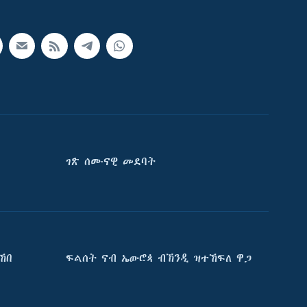
ገጽ ሰሙናዊ መደባት
ኸበ
ፍልሰት ናብ ኤውሮጳ ብኽንዲ ዝተኸፍለ ዋጋ