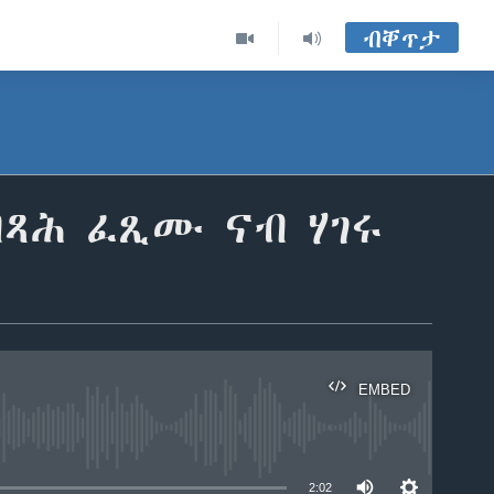
ብቐጥታ
ብጻሕ ፈጺሙ ናብ ሃገሩ
EMBED
able
2:02