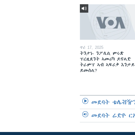
ጥሪ 17, 2025
ትንታነ- ንፖሊሲ ምሩጽ
ፕረዚደንት ኣመሪካ ዶናልድ
ትራምፕ ኣብ ኣፍሪቃ እንታይ
ይመስል?
መደባት ቴሌቭዥን
መደባት ሬድዮ ር