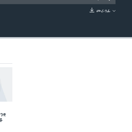
መራገፊ
EMBED
ንቋ
ድቕ