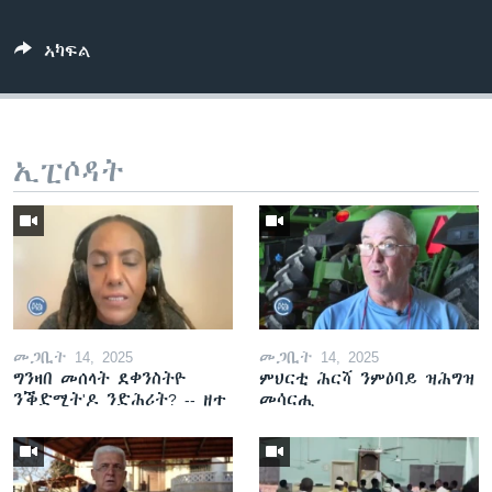
ኣካፍል
ኢፒሶዳት
መጋቢት 14, 2025
መጋቢት 14, 2025
ግንዛበ መሰላት ደቀንስትዮ
ምህርቲ ሕርሻ ንምዕባይ ዝሕግዝ
ንቕድሚት'ዶ ንድሕሪት? -- ዘተ
መሳርሒ