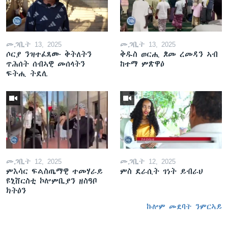
መጋቢት 13, 2025
መጋቢት 13, 2025
ሶርያ ንዝተፈጸሙ ቅትለትን
ቅዱስ ወርሒ ጾመ ረመዳን ኣብ
ጥሕሰት ሰብኣዊ መሰላትን
ከተማ ምጽዋዕ
ፍትሒ ትደሊ
መጋቢት 12, 2025
መጋቢት 12, 2025
ምእሳር ፍልስጤማዊ ተመሃራይ
ምስ ደራሲት ገነት ይብራህ
ዩኒቨርስቲ ኮሎምቢያን ዘስዓቦ
ክትዕን
ኩሎም መደባት ንምርኣይ