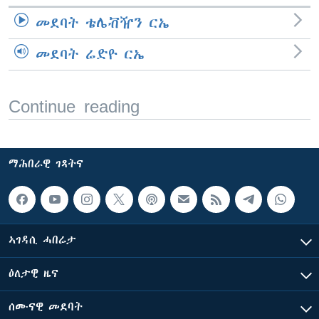
መደባት ቴሌቭዥን ርኤ
መደባት ሬድዮ ርኤ
Continue reading
ማሕበራዊ ገጻትና
ኣገዳሲ ሓበሬታ
ዕለታዊ ዜና
ሰሙናዊ መደባት