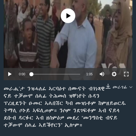
ቂሔ ጽልሚ
ቋንቋታት
No media source currently available
0:00
1:05
መራገፊ
መራሒ’ታ ንዝሓለፈ ኣርባዕተ ሰሙናት ብጎነጻዊ
ናይ ተቓውሞ ሰልፊ ትሕመስ ዝቐነየት ሱዳን
ፕረዚደንት ዑመር ኣልበሽር ካብ መዝነቶም ከምዘይወርዱ
ትማሊ ሶኑይ ኣፍሊጦም። ንሶም ንደገፍቶም ኣብ ናይላ
ደቡብ ዳርፉር ኣብ ዘስምዕዎ መደረ “መንግስቲ ብናይ
ተቓውሞ ሰልፊ ኣይቕየርን” ኢሎም።