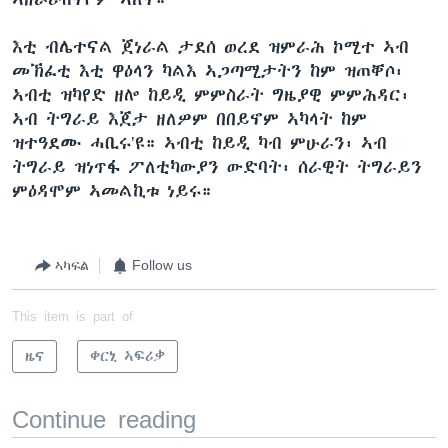
እቲ ብሌተናል ጀነራል ታደሰ ወረደ ዝምራሕ ኮሚተ ኣብ
መኽፈቲ እቲ ዋዕላን ካልእ ኣጋጣሚታትን ከም ዝጠቐሶ፡
ኣብቲ ዝካየድ ዘሎ ከይዲ ምምስራት ግዜያዊ ምምሕዳር፡
ኣብ ትግራይ እጀታ ዘለዎም በበይኖም ኣካላት ከም
ዝተዓደሙ ሓቢሩ’ዩ። ኣብቲ ከይዲ ካብ ምሁራን፡ ኣብ
ትግራይ ዝነጥፋ ፖለቲካውያን ውድባት፡ ሰራዊት ትግራይን
ምዕዳሞም ኣመልኪቱ ነይሩ።
ኣካፍል
Follow us
This item is part of
ዜና
ቀርኒ ኣፍሪቃ
Continue reading