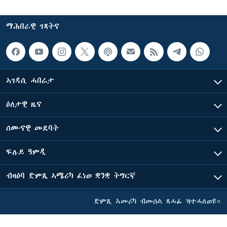
ማሕበራዊ ገጻትና
ኣገዳሲ ሓበሬታ
ዕለታዊ ዜና
ሰሙናዊ መደባት
ፍሉይ ዓምዲ
ብዛዕባ ድምጺ ኣሜሪካ ፈነወ ቋንቋ ትግርኛ
ድምጺ ኣመሪካ ብመሰል ጸሓፊ ዝተሓለወዩ።