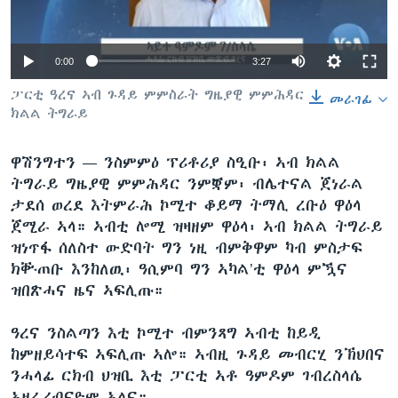
ቂሔ ጽልሚ
ቋንቋታት
0:00
3:27
ፓርቲ ዓረና ኣብ ጉዳይ ምምስራት ግዜያዊ ምምሕዳር
መራገፊ
ክልል ትግራይ
ዋሽንግተን —
ንስምምዕ ፕሪቶሪያ ስዒቡ፡ ኣብ ክልል
ትግራይ ግዜያዊ ምምሕዳር ንምቛም፡ ብሌተናል ጀነራል
ታደሰ ወረደ እትምራሕ ኮሚተ ቆይማ ትማሊ ረቡዕ ዋዕላ
ጀሚራ ኣላ። ኣብቲ ሎሚ ዝዛዘም ዋዕላ፡ ኣብ ክልል ትግራይ
ዝነጥፋ ሰለስተ ውድባት ግን ነዚ ብምቅዋም ካብ ምስታፍ
ክቝጠቡ እንከለዉ፡ ዓሲምባ ግን ኣካል’ቲ ዋዕላ ምዃና
ዝበጽሓና ዜና ኣፍሊጡ።
ዓረና ንስልጣን እቲ ኮሚተ ብምንጻግ ኣብቲ ከይዲ
ከምዘይሳተፍ ኣፍሊጡ ኣሎ። ኣብዚ ጉዳይ መብርሂ ንኽህበና
ንሓላፊ ርክብ ህዝቢ እቲ ፓርቲ ኣቶ ዓምዶም ገብረስላሴ
ኣዘራሪብናዮም ኣለና።