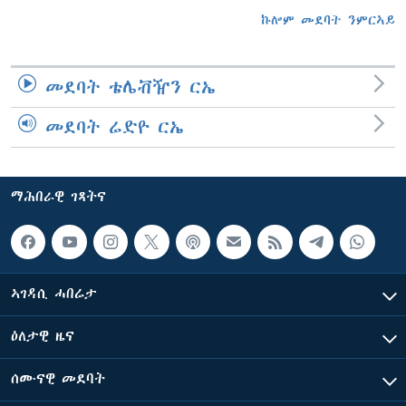
ኩሎም መደባት ንምርኣይ
መደባት ቴሌቭዥን ርኤ
መደባት ሬድዮ ርኤ
ማሕበራዊ ገጻትና
ኣገዳሲ ሓበሬታ
ዕለታዊ ዜና
ሰሙናዊ መደባት