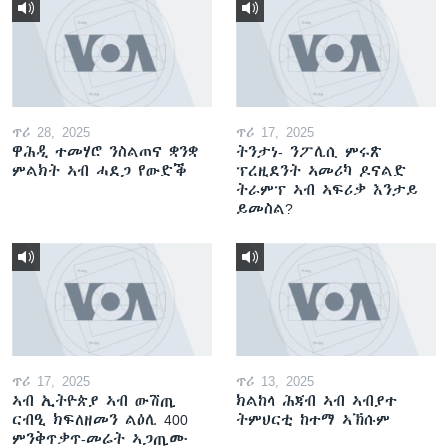
ጥሪ 28, 2025
ጥሪ 17, 2025
ዋሕዲ ተመሃሮ ንስልጠና ቋንቋ
ትንታነ- ንፖሊሲ ምሩጽ
ምልክት ኣብ ሓደጋ የውድቕ
ፕረዚደንት ኣመሪካ ዶናልድ
ትራምፕ ኣብ ኣፍሪቃ እንታይ
ይመስል?
ጥሪ 17, 2025
ጥሪ 13, 2025
ኣብ ኢትዮጵያ ኣብ ውሽጢ
ክልከላ ሕጃብ ኣብ ኣብያተ
ርብዒ ክፍለዘመን ልዕሊ 400
ትምህርቲ ከተማ ኣኽሱም
ምንቅጥቃጥ-መሬት ኣጋጢሙ