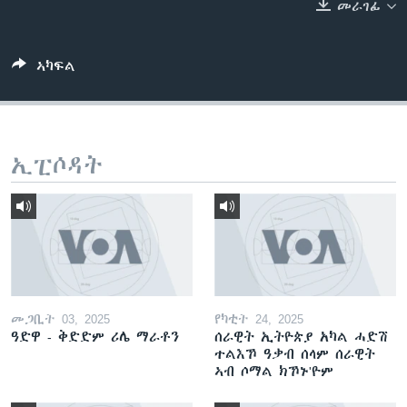
መራገፊ
ቂሔ ጽልሚ
ቋንቋታት
ኣካፍል
ኢፒሶዳት
መጋቢት 03, 2025
የካቲት 24, 2025
ዓድዋ - ቅድድም ሪሌ ማራቶን
ሰራዊት ኢትዮጵያ አካል ሓድሽ
ተልእኾ ዓቃብ ሰላም ሰራዊት
ኣብ ሶማል ክኾኑ'ዮም