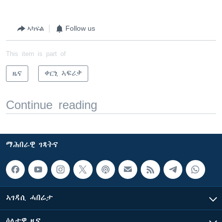
ኣካፍል
Follow us
This item is part of
ዜና
ቀርኒ ኣፍሪቃ
Continue reading
ማሕበራዊ ገጻትና
ኣገዳሲ ሓበሬታ
ዕለታዊ ዜና