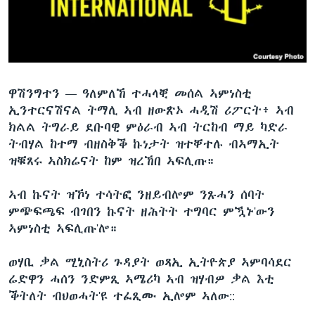
ቂሔ ጽልሚ
ቋንቋታት
ዋሽንግተን —
ዓለምለኸ ተሓላቒ መሰል ኣምነስቲ
ኢንተርናሽናል ትማሊ ኣብ ዘውጽኦ ሓዲሽ ሪፖርት፥ ኣብ
ክልል ትግራይ ደቡባዊ ምዕራብ ኣብ ትርከብ ማይ ካድራ
ትብሃል ከተማ ብዘስቅቕ ኩነታት ዝተቐተሉ ብኣማኢት
ዝቑጸሩ ኣስክሬናት ከም ዝረኸበ ኣፍሊጡ።
ኣብ ኩናት ዝኾነ ተሳትፎ ንዘይብሎም ንጹሓን ሰባት
ምጭፍጫፍ ብገበን ኩናት ዘሕትት ተግባር ምዃኑ'ውን
ኣምነስቲ ኣፍሊጡ'ሎ።
ወሃቢ ቃል ሚኒስትሪ ጉዳያት ወጻኢ ኢትዮጵያ ኣምባሳደር
ሬድዋን ሓሰን ንድምጺ ኣሜሪካ ኣብ ዝሃብዎ ቃል እቲ
ቕትለት ብህወሓት'ዩ ተፈጺሙ ኢሎም ኣለው::