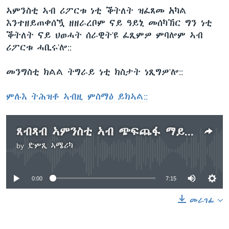
ኣምንስቲ ኣብ ሪፖርቱ ነቲ ቕትለት ዝፈጸመ አካል
እንተዘይጠቀሰዃ ዘዘራረቦም ናይ ዓይኒ መሰካኽር ግን ነቲ
ቕትለት ናይ ህወሓት ሰራዊት'ዩ ፈጺምዎ ምባሎም ኣብ
ሪፖርቱ ሓቢሩ'ሎ::
መንግስቲ ክልል ትግራይ ነቲ ክስታት ነጺግዎ'ሎ::
ምሉእ ትሕዝቶ ኣብዚ ምስማዕ ይክኣል::
ጸብጻብ ኣምንስቲ ኣብ ጭፍጨፋ ማይካድራ
by
ድምጺ ኣሜሪካ
No media source currently available
0:00
7:15
መራገፊ