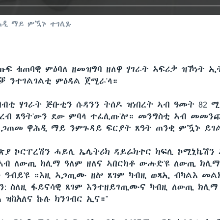
ሕዲ ማይ ምዃኑ ተገሊጹ
ጡፍ ቁጠባዊ ምዕባለ ዘመዝግባ ዘለዋ ሃገራት ኣፍሪቃ ዝኾነት 
ቓ ንተገልገልቲ ምዕዳል ጀሚራ'ላ።
ባብቲ ሃገራት ጅቡቲን ሱዳንን ትሰዶ ዝነበረት ኣብ ዓመት 82 ሚ
ቀረብ ጸዓት'ውን ደው ምባላ ተፈሊጡ'ሎ። መንግስቲ ኣብ መመን
 ዘጋጠመ ዋሕዲ ማይ ንምጉዳይ ፍርያት ጸዓት ጠንቂ ምዃኑ ይገ
ጵያ ኮርፐረሽን ሓይሊ ኤሌትሪክ ዳይሬክተር ክፍሊ ኮሚኒኬሽን 
 ኣብ ለውጢ ክሊማ ዓለም ዘለና ኣበርክቶ ውሑድ'ዩ ለውጢ ክሊማ
ን ዓብይ'ዩ ።እዚ ኣጋጢሙ ዘሎ ጸገም ካብዚ ወጻኢ ብካልእ መልክ
ለን: ስለዚ ፋይናሳዊ ጸገም እንተዘይገጢሙና ካብዚ ለውጢ ክሊማ 
 ዝከአለና ኩሉ ክንገብር ኢና።"