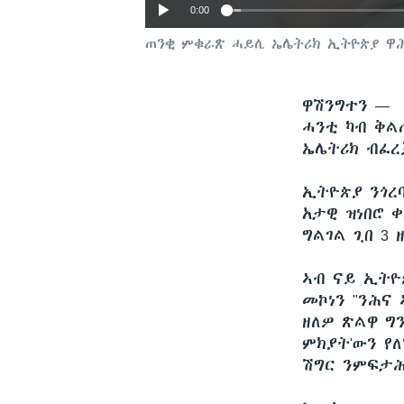
0:00
ጠንቂ ምቁራጽ ሓይሊ ኤሌትሪክ ኢትዮጵያ ዋ
ዋሽንግተን —
ሓንቲ ካብ ቅል
ኤሌትሪክ ብፈረ
ኢትዮጵያ ንጎረ
አታዊ ዝነበሮ 
ግልገል ጊበ 3
ኣብ ናይ ኢትዮ
መኮነን "ንሕና
ዘለዎ ጽልዋ ግ
ምክያት'ውን የ
ሽግር ንምፍታሕ