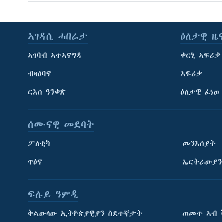
ኣገዳሲ ሓበሬታ
ዕለታዊ ዜ
ኣገባብ ኣተኣናግዳ
ቀርኒ ኣፍሪቃ
ብዛዕባና
ኣፍሪቃ
ርእሰ ዓንቀጽ
ዕለታዊ ፈነወ
ሰሙናዊ መደባት
ፖለቲካ
መንእሰያት
ጥዕና
ኤርትራውያን
ፍሉይ ዓምዲ
ትምህርቲ እንግሊዝኛ
ቅልውላው ኢትዮጵያዊያን ስደተኛታት
ጠመተ ኣብ 