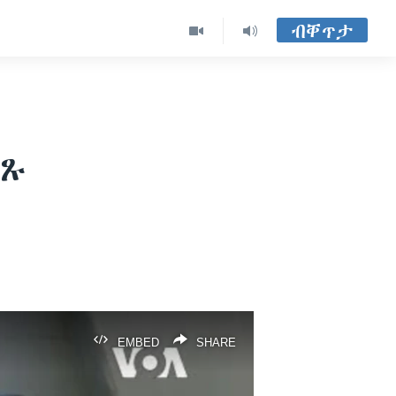
ብቐጥታ
ሊጹ
EMBED
SHARE