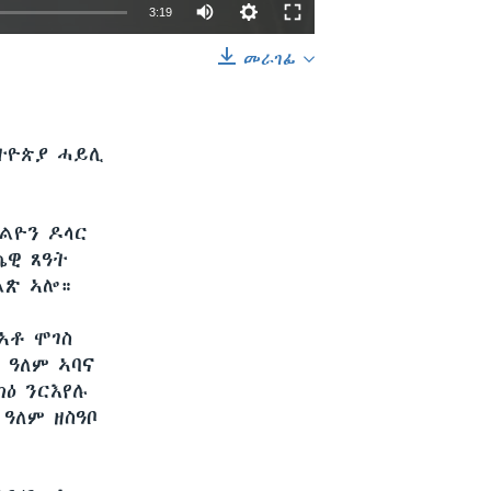
3:19
መራገፊ
EMBED
SHARE
ኢትዮጵያ ሓይሊ
ልዮን ዶላር
ጨዊ ጸዓት
ልጽ ኣሎ።
ኣቶ ሞገስ
 ዓለም ኣባና
ዕ ንርእየሉ
ዓለም ዘስዓቦ