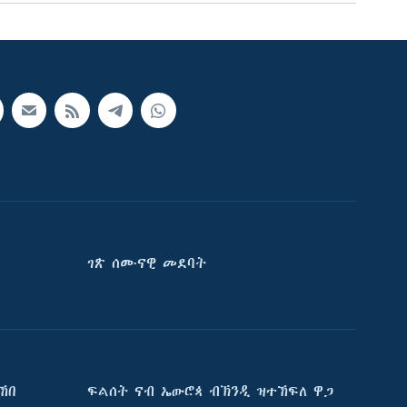
ገጽ ሰሙናዊ መደባት
ኸበ
ፍልሰት ናብ ኤውሮጳ ብኽንዲ ዝተኸፍለ ዋጋ