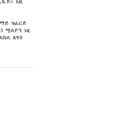
ዱ'ዩ። እዚ
ብ ማይ ዝፈርይ
.3 ሚልዮን ነዚ
ኣክል ጸዓት