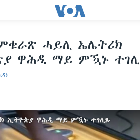
ምቁራጽ ሓይሊ ኤሌትሪክ
ያ ዋሕዲ ማይ ምዃኑ ተገ
ኪዳነ
ክ ኢትዮጵያ ዋሕዲ ማይ ምዃኑ ተገሊጹ