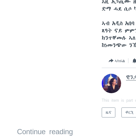
እዚ አጋጢሙ ዘ
ድማ ሓደ ሲሶ 
ኣብ አዲስ አበባ
ጸዓት ናይ ምምን
ክንጥቐመሉ ኣለ
ከነመንጭው ንኽ
ኣካፍል
ዊን
This item is part 
ዜና
ቀርኒ
Continue reading