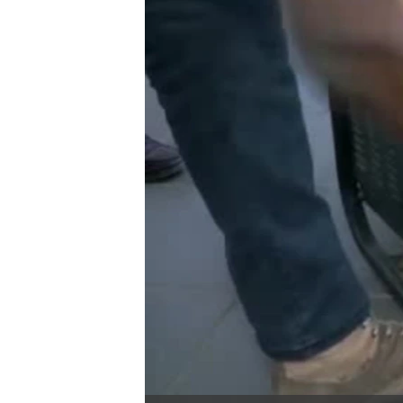
ቂሔ ጽልሚ