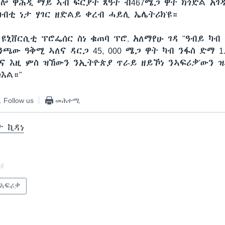
ሎ ዋሕዲ ማይ ኣብ ፍርያት ጸዓት ብ467ሜጋ ዋት ክጎድል አገዲ
ካብቲ ነታ ሃገር ዘድልይ ቀረብ ሓይሊ ኤሌትሪክ'ዩ።
 ዩኒቨርሲቲ ፕሮፌሰር ስነ ቁጠባ ፕሮ. አለማየሁ ገዳ "ዓብይ ካ
ጫው ዓቅሚ ኣለና ዳርጋ 45, 000 ሜጋ ዋት ካብ ንፋስ ድማ 1
ና እዚ ምስ ዝኸውን ንኢትዮጵያ ጥራይ ዘይኾነ ንኣፍሪቃ'ውን ዝ
እል።"
Follow us
መሕተሚ
ታ ኪዳነ
of
 ኣፍሪቃ