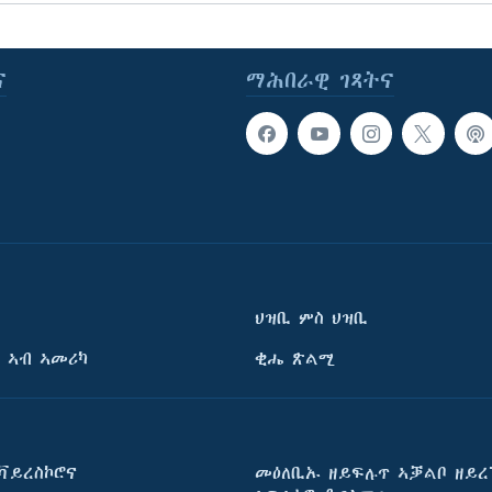
ና
ማሕበራዊ ገጻትና
ህዝቢ ምስ ህዝቢ
 ኣብ ኣመሪካ
ቂሔ ጽልሚ
ቫይረስኮሮና
መዕለቢኡ ዘይፍሉጥ ኣቓልቦ ዘይረ