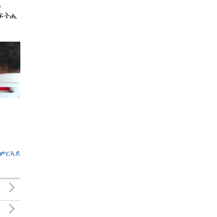
ን
 ፍትሒ
ምርኣይ