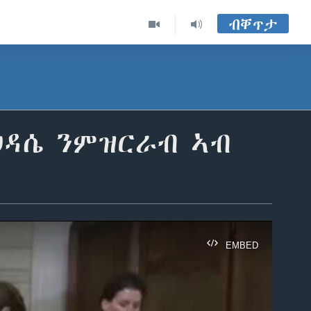
ብቐጥታ
ህዳሴ ንምዝርራብ ኣብ
EMBED