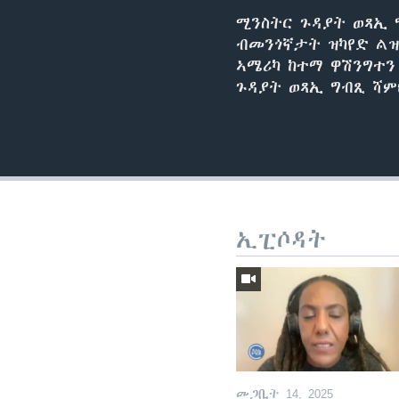
ሚንስትር ጉዳያት ወጻኢ 
ብመንጎኛታት ዝካየድ ልዝ
ኣሜሪካ ከተማ ዋሽንግተን
ጉዳያት ወጻኢ ግብጺ ሻም
ኢፒሶዳት
መጋቢት 14, 2025