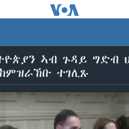
ትዮጵያን ኣብ ጉዳይ ግድብ 
 ከምዝራኸቡ ተገሊጹ