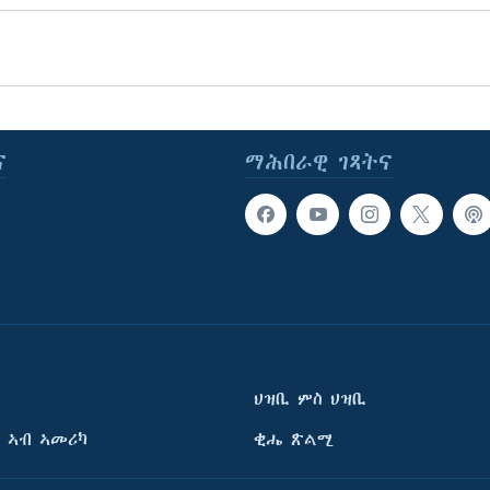
ና
ማሕበራዊ ገጻትና
ህዝቢ ምስ ህዝቢ
 ኣብ ኣመሪካ
ቂሔ ጽልሚ