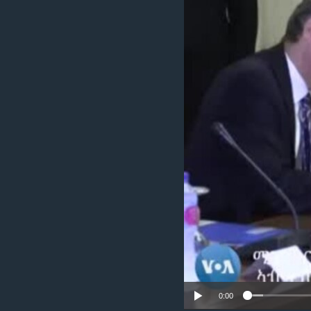
ቂሔ ጽልሚ
0:00