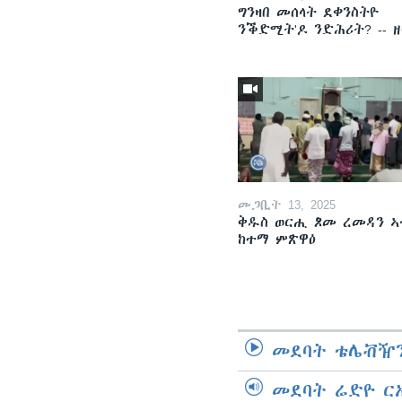
ግንዛበ መሰላት ደቀንስትዮ
ንቕድሚት'ዶ ንድሕሪት? -- 
መጋቢት 13, 2025
ቅዱስ ወርሒ ጾመ ረመዳን ኣ
ከተማ ምጽዋዕ
መደባት ቴሌቭዥን
መደባት ሬድዮ ር