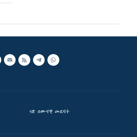
ገጽ ሰሙናዊ መደባት