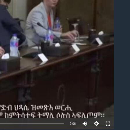
able
2:06