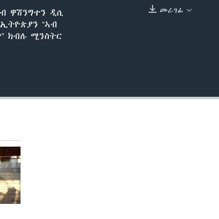
መራገፊ
ብ ዋሽንግተን ዲሲ
EMBED
ኢትዮጵያን “ኣብ
” ክብሉ ሚንስትር