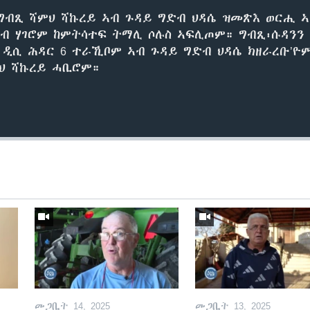
ግብጺ ሻምህ ሻኩረይ ኣብ ጉዳይ ግድብ ህዳሴ ዝመጽእ ወርሒ ኣ
ብ ሃገሮም ከምትሳተፍ ትማሊ ሶሉስ ኣፍሊጦም። ግብጺ፡ሱዳንን 
 ዲሲ ሕዳር 6 ተራኺቦም ኣብ ጉዳይ ግድብ ህዳሴ ክዘራረቡ’ዮም
ህ ሻኩረይ ሓቢሮም።
መጋቢት 14, 2025
መጋቢት 13, 2025