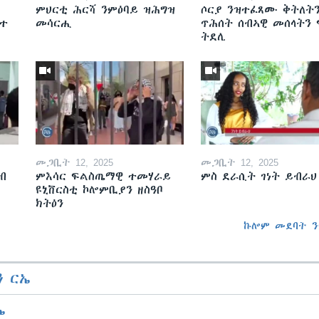
ምህርቲ ሕርሻ ንምዕባይ ዝሕግዝ
ሶርያ ንዝተፈጸሙ ቅትለት
ዘተ
መሳርሒ
ጥሕሰት ሰብኣዊ መሰላትን
ትደሊ
መጋቢት 12, 2025
መጋቢት 12, 2025
ብ
ምእሳር ፍልስጤማዊ ተመሃራይ
ምስ ደራሲት ገነት ይብራህ
ዩኒቨርስቲ ኮሎምቢያን ዘስዓቦ
ክትዕን
ኩሎም መደባት ን
 ርኤ
ኤ