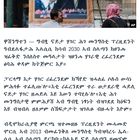
ቂሔ ጽልሚ
ቋንቋታት
ዋሽንግተን —
ግብፂ ናይታ ሃገር ሕገ መንግስቲ ፕረዚደንት
ዓብደልፋታሕ ኣልሲሲ ክሳብ 2030 ኣብ ስልጣን ክፀንሑ
ዝፈቅድ ንሰለስተ መዓልታት ዝፀንሐ ሃገራዊ ረፈረንደም
ፅባሕ ቀዳም ክትጅምር እያ።
ፓርላማ እታ ሃገር ሪፈረንደም ክኻየድ ዝሓለፈ ሶሉስ ውሳነ
ምሕላፉ ተፈሊጡ’ሎ።እቲ ሪፈረንደም ተራ ወታደራዊ ሓይሊ
ናይታ ሃገር ዘሐይል እዩ እውን ተባሂሉ’ሎ።እቲ ሕገ
መንግስታዊ ምምሕያሽ ኣብ ግብፂ ነፃነት ብዝገደደ ክዕፍን
እዩ ብዝብል ዘለዎም ስኽፍታታት ዝገልፁ ብዙሓት እዮም።
ብዲሞክራሲያዊ ምርጫ ዝተመዘዙ ፕረዚደንት መሓመድ
ሞርሲ ኣብ 2013 ብመፈንቅለ መንግስቲ ካብዝባረሩ ኤል-
ሲሲ ኣብ ስልጣን ይርከቡ።ካልኣይ ናይ ስልጣን ዘመኖም