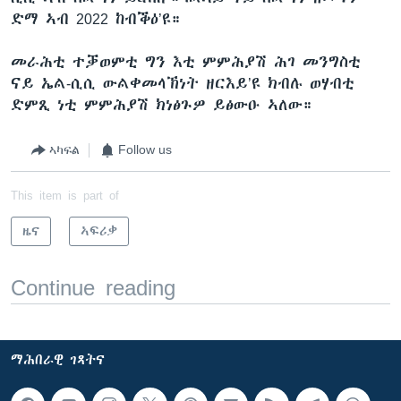
ድማ ኣብ 2022 ከብቕዕ’ዩ።
መራሕቲ ተቓወምቲ ግን እቲ ምምሕያሽ ሕገ መንግስቲ
ናይ ኤል-ሲሲ ውልቀመላኽነት ዘርእይ’ዩ ክብሉ ወሃብቲ
ድምጺ ነቲ ምምሕያሽ ክነፅጉዎ ይፅውዑ ኣለው።
ኣካፍል
Follow us
This item is part of
ዜና
ኣፍሪቃ
Continue reading
ማሕበራዊ ገጻትና