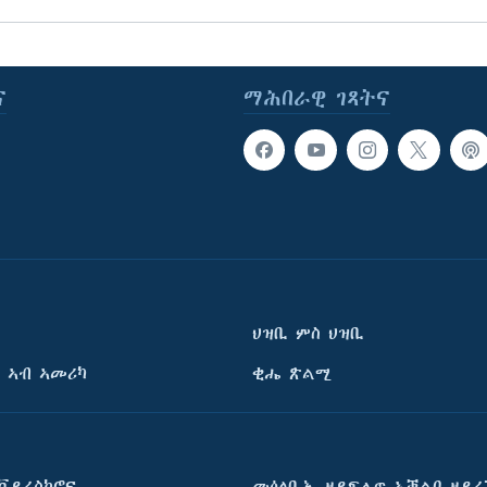
ና
ማሕበራዊ ገጻትና
ህዝቢ ምስ ህዝቢ
 ኣብ ኣመሪካ
ቂሔ ጽልሚ
ቫይረስኮሮና
መዕለቢኡ ዘይፍሉጥ ኣቓልቦ ዘይረ