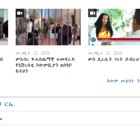
መጋቢት 12, 2025
መጋቢት 12, 2025
ብ
ምእሳር ፍልስጤማዊ ተመሃራይ
ምስ ደራሲት ገነት ይብራህ
ዩኒቨርስቲ ኮሎምቢያን ዘስዓቦ
ክትዕን
ኩሎም መደባት ን
 ርኤ
ኤ