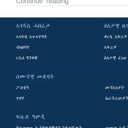
Continue reading
ኣገዳሲ ሓበሬታ
ዕለታዊ ዜ
ኣገባብ ኣተኣናግዳ
ቀርኒ ኣፍሪቃ
ብዛዕባና
ኣፍሪቃ
ርእሰ ዓንቀጽ
ዕለታዊ ፈነወ
ሰሙናዊ መደባት
ፖለቲካ
መንእሰያት
ጥዕና
ኤርትራውያን
ፍሉይ ዓምዲ
ትምህርቲ እንግሊዝኛ
ቅልውላው ኢትዮጵያዊያን ስደተኛታት
ጠመተ ኣብ 