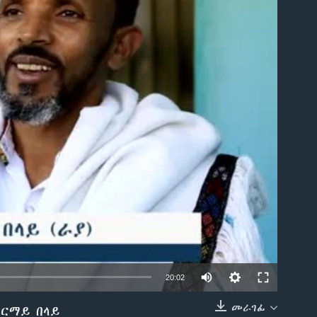
able
20:02
መራገፊ
ግርማይ በላይ
EMBED