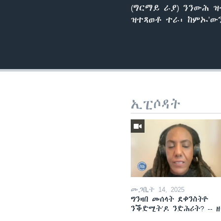
(ግርማይ ራያ) ንንውሕ ዝ
ዝተጻወቶ ተራ፡ ከምኡ’ው
ኢፒሶዳት
መጋቢት 14, 2025
ግንዛበ መሰላት ደቀንስትዮ
ንቕድሚት'ዶ ንድሕሪት? -- 