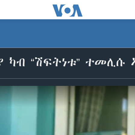
ያ ካብ “ሽፍትነቱ” ተመሊሱ 