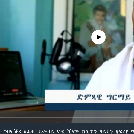
No media source currently avail
 “ብፍቕሪ ሸፊተ” እትብል ናይ ቪድዮ ክሊፕን ካልእን ዘፍረየ 