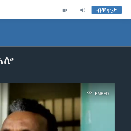
ብቐጥታ
ኣሎ
EMBED