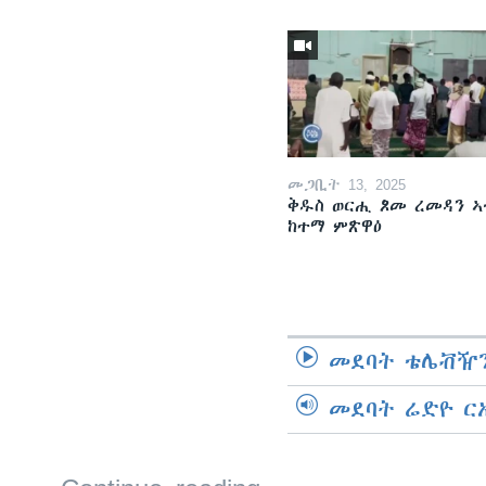
መጋቢት 13, 2025
ቅዱስ ወርሒ ጾመ ረመዳን ኣ
ከተማ ምጽዋዕ
መደባት ቴሌቭዥን
መደባት ሬድዮ ር