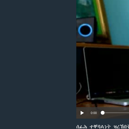
ቂሔ ጽልሚ
0:00
ሰፊሕ ተቐባልነት ዝረኸበት