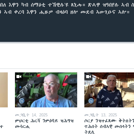
ብለ እዋን ካብ ሰማዕቲ ተኸዊሉ’ዩ ጸኒሑ። ጽልዋ ዝዓበየሉ ኣብ ስ
ን ኣብ ቀረባ እዋን ሒዙዎ ብዛዕባ ዘሎ መደብ ኣውጊዑና ኣሎ።
መጋቢት 14, 2025
መጋቢት 13, 2025
ምህርቲ ሕርሻ ንምዕባይ ዝሕግዝ
ሶርያ ንዝተፈጸሙ ቅትለት
ዘተ
መሳርሒ
ጥሕሰት ሰብኣዊ መሰላትን
ትደሊ