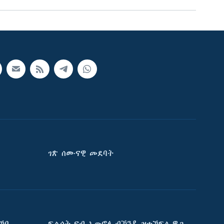
ገጽ ሰሙናዊ መደባት
ኸበ
ፍልሰት ናብ ኤውሮጳ ብኽንዲ ዝተኸፍለ ዋጋ