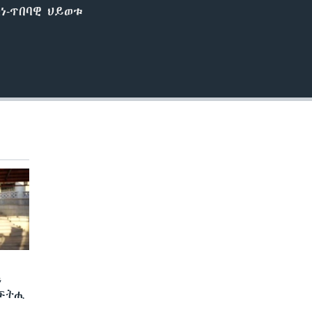
ነ-ጥበባዊ ህይወቱ
ን
 ፍትሒ