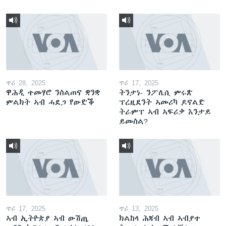
ጥሪ 28, 2025
ጥሪ 17, 2025
ዋሕዲ ተመሃሮ ንስልጠና ቋንቋ
ትንታነ- ንፖሊሲ ምሩጽ
ምልክት ኣብ ሓደጋ የውድቕ
ፕረዚደንት ኣመሪካ ዶናልድ
ትራምፕ ኣብ ኣፍሪቃ እንታይ
ይመስል?
ጥሪ 17, 2025
ጥሪ 13, 2025
ኣብ ኢትዮጵያ ኣብ ውሽጢ
ክልከላ ሕጃብ ኣብ ኣብያተ