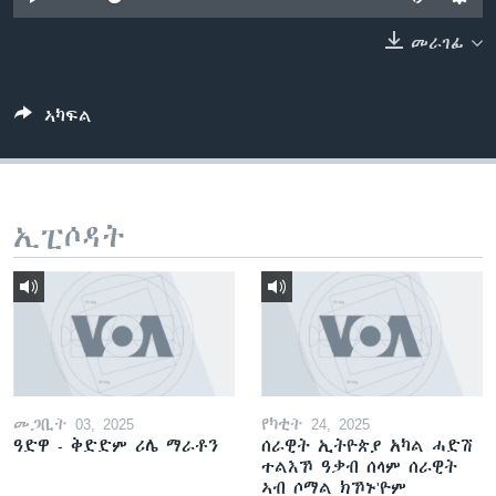
ቂሔ ጽልሚ
ቋንቋታት
መራገፊ
ኣካፍል
ኢፒሶዳት
መጋቢት 03, 2025
የካቲት 24, 2025
ዓድዋ - ቅድድም ሪሌ ማራቶን
ሰራዊት ኢትዮጵያ አካል ሓድሽ
ተልእኾ ዓቃብ ሰላም ሰራዊት
ኣብ ሶማል ክኾኑ'ዮም