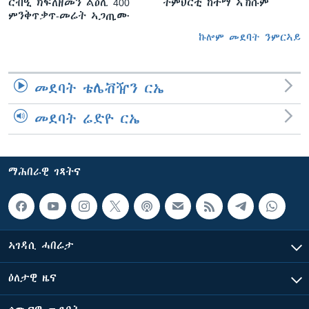
ርብዒ ክፍለዘመን ልዕሊ 400
ትምህርቲ ከተማ ኣኽሱም
ምንቅጥቃጥ-መሬት ኣጋጢሙ
ኩሎም መደባት ንምርኣይ
መደባት ቴሌቭዥን ርኤ
መደባት ሬድዮ ርኤ
ማሕበራዊ ገጻትና
ኣገዳሲ ሓበሬታ
ዕለታዊ ዜና